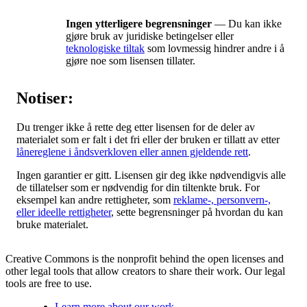
Ingen ytterligere begrensninger
— Du kan ikke
gjøre bruk av juridiske betingelser eller
teknologiske tiltak
som lovmessig hindrer andre i å
gjøre noe som lisensen tillater.
Notiser:
Du trenger ikke å rette deg etter lisensen for de deler av
materialet som er falt i det fri eller der bruken er tillatt av etter
lånereglene i åndsverkloven eller annen gjeldende rett
.
Ingen garantier er gitt. Lisensen gir deg ikke nødvendigvis alle
de tillatelser som er nødvendig for din tiltenkte bruk. For
eksempel kan andre rettigheter, som
reklame-, personvern-,
eller ideelle rettigheter
, sette begrensninger på hvordan du kan
bruke materialet.
Creative Commons is the nonprofit behind the open licenses and
other legal tools that allow creators to share their work. Our legal
tools are free to use.
Learn more about our work