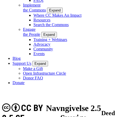
FAQs
Implement
the Commons
Expand
Where CC Makes An Impact
Resources
Search the Commons
Engage
the People
Expand
Training + Webinars
Advocacy
Community
Events
Blog
Support Us
Expand
Make a Gift
Open Infrastructure Circle
Donor FAQ
Donate
CC BY
Navngivelse 2.5
Deed