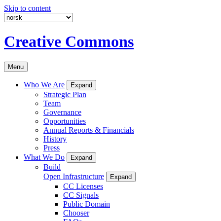
Skip to content
Creative Commons
Menu
Who We Are
Expand
Strategic Plan
Team
Governance
Opportunities
Annual Reports & Financials
History
Press
What We Do
Expand
Build
Open Infrastructure
Expand
CC Licenses
CC Signals
Public Domain
Chooser