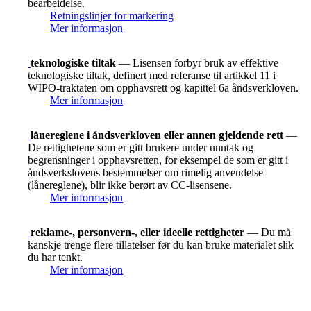
bearbeidelse.
Retningslinjer for markering
Mer informasjon
teknologiske tiltak
— Lisensen forbyr bruk av effektive
teknologiske tiltak, definert med referanse til artikkel 11 i
WIPO-traktaten om opphavsrett og kapittel 6a åndsverkloven.
Mer informasjon
lånereglene i åndsverkloven eller annen gjeldende rett
—
De rettighetene som er gitt brukere under unntak og
begrensninger i opphavsretten, for eksempel de som er gitt i
åndsverkslovens bestemmelser om rimelig anvendelse
(lånereglene), blir ikke berørt av CC-lisensene.
Mer informasjon
reklame-, personvern-, eller ideelle rettigheter
— Du må
kanskje trenge flere tillatelser før du kan bruke materialet slik
du har tenkt.
Mer informasjon