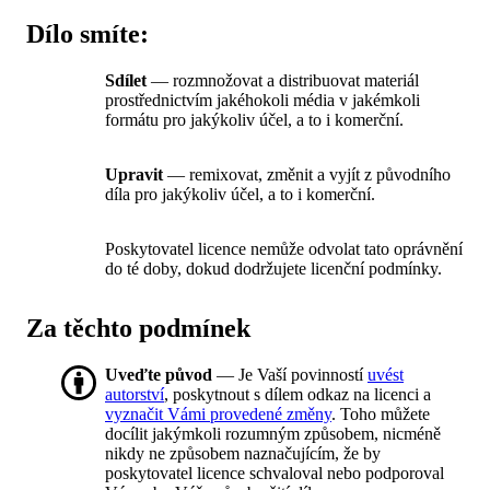
Dílo smíte:
Sdílet
— rozmnožovat a distribuovat materiál
prostřednictvím jakéhokoli média v jakémkoli
formátu pro jakýkoliv účel, a to i komerční.
Upravit
— remixovat, změnit a vyjít z původního
díla pro jakýkoliv účel, a to i komerční.
Poskytovatel licence nemůže odvolat tato oprávnění
do té doby, dokud dodržujete licenční podmínky.
Za těchto podmínek
Uveďte původ
— Je Vaší povinností
uvést
autorství
, poskytnout s dílem odkaz na licenci a
vyznačit Vámi provedené změny
. Toho můžete
docílit jakýmkoli rozumným způsobem, nicméně
nikdy ne způsobem naznačujícím, že by
poskytovatel licence schvaloval nebo podporoval