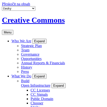
Přeskočit na obsah
Creative Commons
Menu
Who We Are
Expand
Strategic Plan
Team
Governance
Opportunities
Annual Reports & Financials
History
Press
What We Do
Expand
Build
Open Infrastructure
Expand
CC Licenses
CC Signals
Public Domain
Chooser