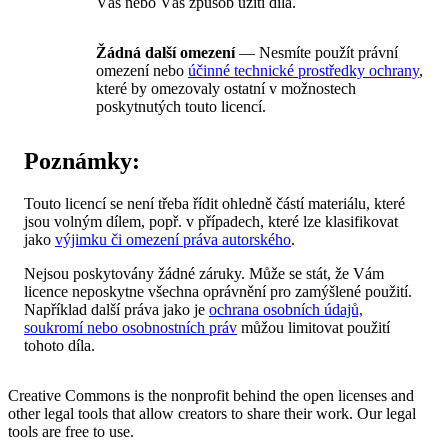
Vás nebo Váš způsob užití díla.
Žádná další omezení
— Nesmíte použít právní
omezení nebo
účinné technické prostředky ochrany
,
které by omezovaly ostatní v možnostech
poskytnutých touto licencí.
Poznámky:
Touto licencí se není třeba řídit ohledně částí materiálu, které
jsou volným dílem, popř. v případech, které lze klasifikovat
jako
výjimku či omezení práva autorského
.
Nejsou poskytovány žádné záruky. Může se stát, že Vám
licence neposkytne všechna oprávnění pro zamýšlené použití.
Například další práva jako je
ochrana osobních údajů,
soukromí nebo osobnostních práv
můžou limitovat použití
tohoto díla.
Creative Commons is the nonprofit behind the open licenses and
other legal tools that allow creators to share their work. Our legal
tools are free to use.