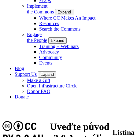
FAQs
Implement
the Commons
Expand
Where CC Makes An Impact
Resources
Search the Commons
Engage
the People
Expand
Training + Webinars
Advocacy
Community
Events
Blog
Support Us
Expand
Make a Gift
Open Infrastructure Circle
Donor FAQ
Donate
CC
Uveďte původ
Listina