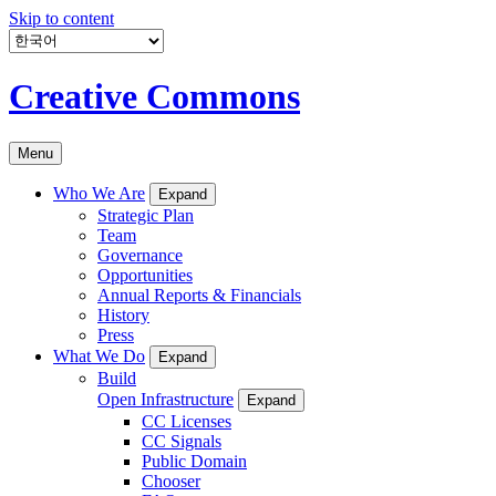
Skip to content
Creative Commons
Menu
Who We Are
Expand
Strategic Plan
Team
Governance
Opportunities
Annual Reports & Financials
History
Press
What We Do
Expand
Build
Open Infrastructure
Expand
CC Licenses
CC Signals
Public Domain
Chooser