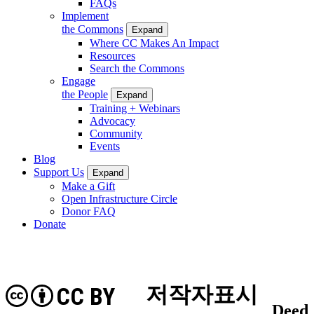
FAQs
Implement
the Commons
Expand
Where CC Makes An Impact
Resources
Search the Commons
Engage
the People
Expand
Training + Webinars
Advocacy
Community
Events
Blog
Support Us
Expand
Make a Gift
Open Infrastructure Circle
Donor FAQ
Donate
저작자표시
CC BY
Deed