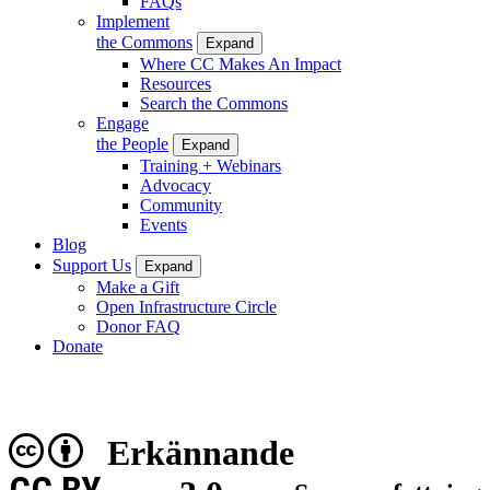
FAQs
Implement
the Commons
Expand
Where CC Makes An Impact
Resources
Search the Commons
Engage
the People
Expand
Training + Webinars
Advocacy
Community
Events
Blog
Support Us
Expand
Make a Gift
Open Infrastructure Circle
Donor FAQ
Donate
Erkännande