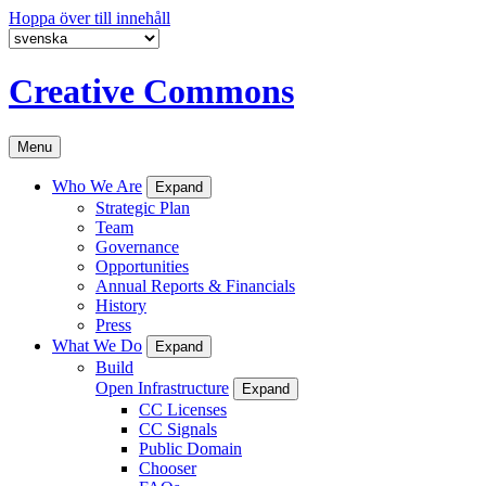
Hoppa över till innehåll
Creative Commons
Menu
Who We Are
Expand
Strategic Plan
Team
Governance
Opportunities
Annual Reports & Financials
History
Press
What We Do
Expand
Build
Open Infrastructure
Expand
CC Licenses
CC Signals
Public Domain
Chooser