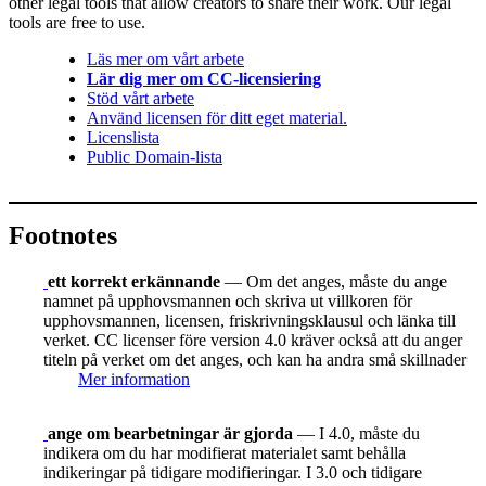
other legal tools that allow creators to share their work. Our legal
tools are free to use.
Läs mer om vårt arbete
Lär dig mer om CC-licensiering
Stöd vårt arbete
Använd licensen för ditt eget material.
Licenslista
Public Domain-lista
Footnotes
ett korrekt erkännande
— Om det anges, måste du ange
namnet på upphovsmannen och skriva ut villkoren för
upphovsmannen, licensen, friskrivningsklausul och länka till
verket. CC licenser före version 4.0 kräver också att du anger
titeln på verket om det anges, och kan ha andra små skillnader
Mer information
ange om bearbetningar är gjorda
— I 4.0, måste du
indikera om du har modifierat materialet samt behålla
indikeringar på tidigare modifieringar. I 3.0 och tidigare