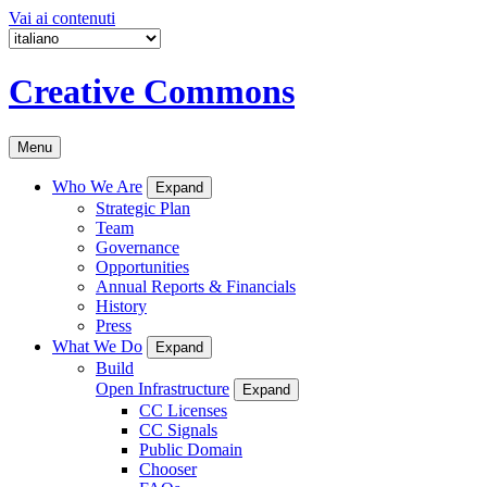
Vai ai contenuti
Creative Commons
Menu
Who We Are
Expand
Strategic Plan
Team
Governance
Opportunities
Annual Reports & Financials
History
Press
What We Do
Expand
Build
Open Infrastructure
Expand
CC Licenses
CC Signals
Public Domain
Chooser