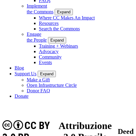
FAQs
Implement
the Commons
Expand
Where CC Makes An Impact
Resources
Search the Commons
Engage
the People
Expand
Training + Webinars
Advocacy
Community
Events
Blog
Support Us
Expand
Make a Gift
Open Infrastructure Circle
Donor FAQ
Donate
CC BY
Attribuzione
Deed