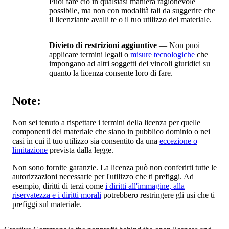
Puoi fare ciò in qualsiasi maniera ragionevole
possibile, ma non con modalità tali da suggerire che
il licenziante avalli te o il tuo utilizzo del materiale.
Divieto di restrizioni aggiuntive
— Non puoi
applicare termini legali o
misure tecnologiche
che
impongano ad altri soggetti dei vincoli giuridici su
quanto la licenza consente loro di fare.
Note:
Non sei tenuto a rispettare i termini della licenza per quelle
componenti del materiale che siano in pubblico dominio o nei
casi in cui il tuo utilizzo sia consentito da una
eccezione o
limitazione
prevista dalla legge.
Non sono fornite garanzie. La licenza può non conferirti tutte le
autorizzazioni necessarie per l'utilizzo che ti prefiggi. Ad
esempio, diritti di terzi come
i diritti all'immagine, alla
riservatezza e i diritti morali
potrebbero restringere gli usi che ti
prefiggi sul materiale.