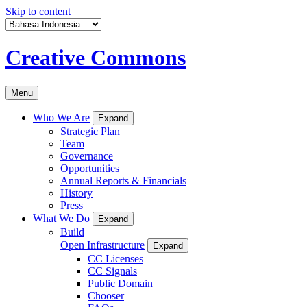
Skip to content
Creative Commons
Menu
Who We Are
Expand
Strategic Plan
Team
Governance
Opportunities
Annual Reports & Financials
History
Press
What We Do
Expand
Build
Open Infrastructure
Expand
CC Licenses
CC Signals
Public Domain
Chooser