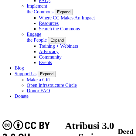
FAQs
Implement
the Commons
Expand
Where CC Makes An Impact
Resources
Search the Commons
Engage
the People
Expand
Training + Webinars
Advocacy
Community
Events
Blog
Support Us
Expand
Make a Gift
Open Infrastructure Circle
Donor FAQ
Donate
CC BY
Atribusi 3.0
Deed