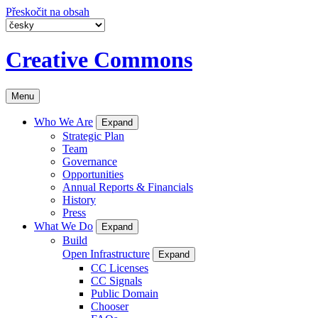
Přeskočit na obsah
Creative Commons
Menu
Who We Are
Expand
Strategic Plan
Team
Governance
Opportunities
Annual Reports & Financials
History
Press
What We Do
Expand
Build
Open Infrastructure
Expand
CC Licenses
CC Signals
Public Domain
Chooser