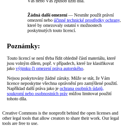
Vás nebo Váš způsob užití díla.
Žádná další omezení
— Nesmíte použít právní
omezení nebo
účinné technické prostředky ochrany
,
které by omezovaly ostatní v možnostech
poskytnutých touto licencí.
Poznámky:
Touto licencí se není třeba řídit ohledně částí materiálu, které
jsou volným dílem, popř. v případech, které lze klasifikovat
jako
výjimku či omezení práva autorského
.
Nejsou poskytovány žádné záruky. Může se stát, že Vám
licence neposkytne všechna oprávnění pro zamýšlené použití.
Například další práva jako je
ochrana osobních údajů,
soukromí nebo osobnostních práv
můžou limitovat použití
tohoto díla.
Creative Commons is the nonprofit behind the open licenses and
other legal tools that allow creators to share their work. Our legal
tools are free to use.