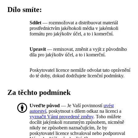
Dílo smíte:
Sdílet
— rozmnožovat a distribuovat materiál
prostřednictvím jakéhokoli média v jakémkoli
formátu pro jakýkoliv účel, a to i komerční.
Upravit
— remixovat, změnit a vyjít z původního
díla pro jakýkoliv účel, a to i komerční.
Poskytovatel licence nemůže odvolat tato oprávnění
do té doby, dokud dodržujete licenční podmínky.
Za těchto podmínek
Uveďte původ
— Je Vaší povinností
uvést
autorství
, poskytnout s dílem odkaz na licenci a
vyznačit Vámi provedené změny
. Toho můžete
docílit jakýmkoli rozumným způsobem, nicméně
nikdy ne způsobem naznačujícím, že by
poskytovatel licence schvaloval nebo podporoval