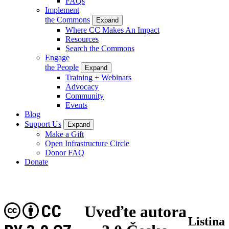
FAQs
Implement
the Commons
Expand
Where CC Makes An Impact
Resources
Search the Commons
Engage
the People
Expand
Training + Webinars
Advocacy
Community
Events
Blog
Support Us
Expand
Make a Gift
Open Infrastructure Circle
Donor FAQ
Donate
CC
Uveďte autora
Listina