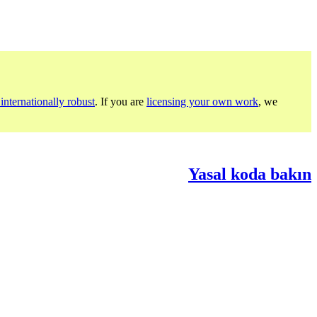
internationally robust
. If you are
licensing your own work
, we
Yasal koda bakın