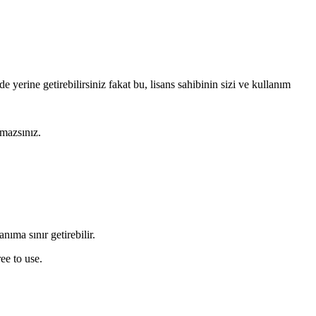
e yerine getirebilirsiniz fakat bu, lisans sahibinin sizi ve kullanım
amazsınız.
nıma sınır getirebilir.
ee to use.