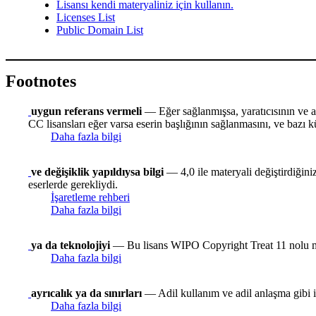
Lisansı kendi materyaliniz için kullanın.
Licenses List
Public Domain List
Footnotes
uygun referans vermeli
— Eğer sağlanmışsa, yaratıcısının ve alı
CC lisansları eğer varsa eserin başlığının sağlanmasını, ve bazı kü
Daha fazla bilgi
ve değişiklik yapıldıysa bilgi
— 4,0 ile materyali değiştirdiğiniz
eserlerde gerekliydi.
İşaretleme rehberi
Daha fazla bilgi
ya da teknolojiyi
— Bu lisans WIPO Copyright Treat 11 nolu madd
Daha fazla bilgi
ayrıcalık ya da sınırları
— Adil kullanım ve adil anlaşma gibi ist
Daha fazla bilgi