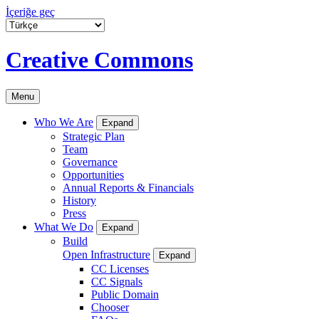
İçeriğe geç
Creative Commons
Menu
Who We Are
Expand
Strategic Plan
Team
Governance
Opportunities
Annual Reports & Financials
History
Press
What We Do
Expand
Build
Open Infrastructure
Expand
CC Licenses
CC Signals
Public Domain
Chooser