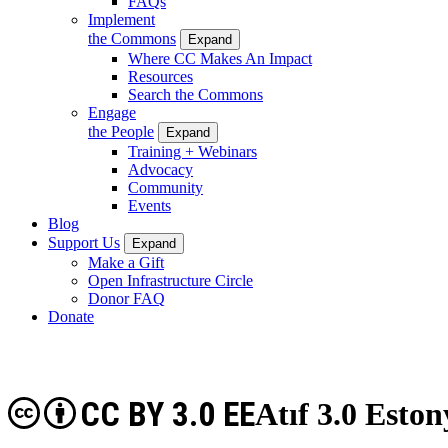
FAQs
Implement
the Commons
Expand
Where CC Makes An Impact
Resources
Search the Commons
Engage
the People
Expand
Training + Webinars
Advocacy
Community
Events
Blog
Support Us
Expand
Make a Gift
Open Infrastructure Circle
Donor FAQ
Donate
CC BY 3.0 EE
Atıf 3.0 Eston