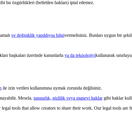
hibi bu özgürlükleri (belirtilen hakları) iptal edemez.
ğlamalı
ve değişiklik yapıldıysa bilgi
vermelisiniz. Bunları uygun bir şekild
kları başkaları üzerinde kanunlarla
ya da teknolojiyi
kullanarak sınırlay
ı
ile izin verilen kullanımına uymak zorunda değilsiniz.
mayabilir. Mesela,
tanınırlık, gizlilik veya manevi haklar
gibi haklar kulla
gal tools that allow creators to share their work. Our legal tools are fr