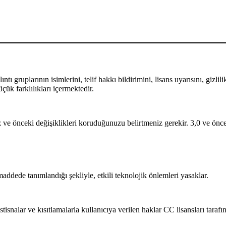
ntı gruplarının isimlerini, telif hakkı bildirimini, lisans uyarısını, gizl
çük farklılıkları içermektedir.
 ve önceki değişiklikleri koruduğunuzu belirtmeniz gerekir. 3,0 ve öncek
ede tanımlandığı şekliyle, etkili teknolojik önlemleri yasaklar.
isnalar ve kısıtlamalarla kullanıcıya verilen haklar CC lisansları taraf