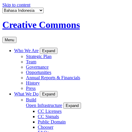
Skip to content
Creative Commons
Menu
Who We Are
Expand
Strategic Plan
Team
Governance
Opportunities
Annual Reports & Financials
History
Press
What We Do
Expand
Build
Open Infrastructure
Expand
CC Licenses
CC Signals
Public Domain
Chooser