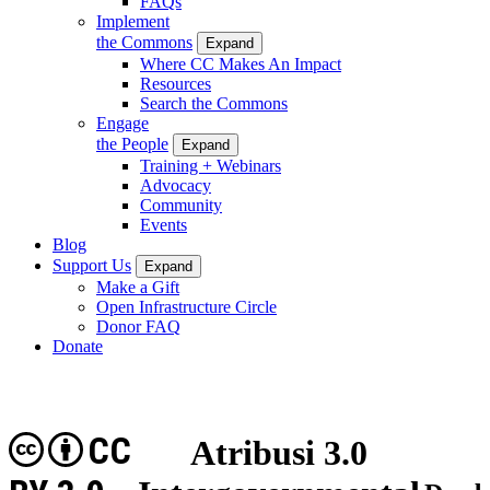
FAQs
Implement
the Commons
Expand
Where CC Makes An Impact
Resources
Search the Commons
Engage
the People
Expand
Training + Webinars
Advocacy
Community
Events
Blog
Support Us
Expand
Make a Gift
Open Infrastructure Circle
Donor FAQ
Donate
CC
Atribusi 3.0