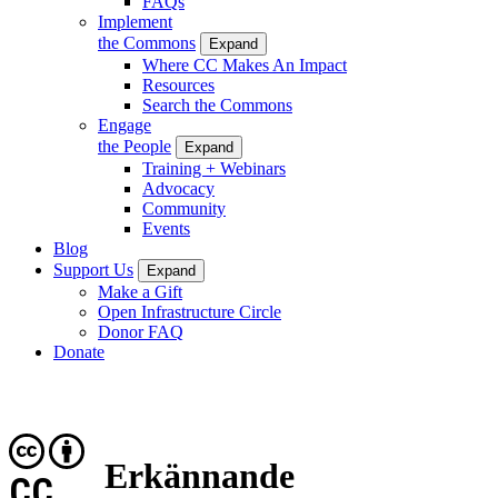
FAQs
Implement
the Commons
Expand
Where CC Makes An Impact
Resources
Search the Commons
Engage
the People
Expand
Training + Webinars
Advocacy
Community
Events
Blog
Support Us
Expand
Make a Gift
Open Infrastructure Circle
Donor FAQ
Donate
Erkännande
CC