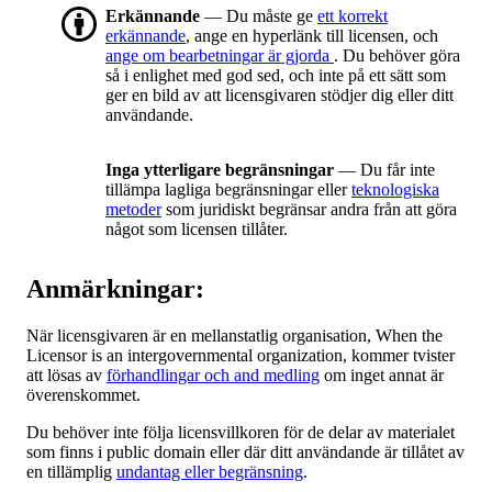
Erkännande
— Du måste ge
ett korrekt
erkännande
, ange en hyperlänk till licensen, och
ange om bearbetningar är gjorda
. Du behöver göra
så i enlighet med god sed, och inte på ett sätt som
ger en bild av att licensgivaren stödjer dig eller ditt
användande.
Inga ytterligare begränsningar
— Du får inte
tillämpa lagliga begränsningar eller
teknologiska
metoder
som juridiskt begränsar andra från att göra
något som licensen tillåter.
Anmärkningar:
När licensgivaren är en mellanstatlig organisation, When the
Licensor is an intergovernmental organization, kommer tvister
att lösas av
förhandlingar och and medling
om inget annat är
överenskommet.
Du behöver inte följa licensvillkoren för de delar av materialet
som finns i public domain eller där ditt användande är tillåtet av
en tillämplig
undantag eller begränsning
.