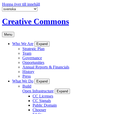
Hoppa över till innehåll
Creative Commons
Menu
Who We Are
Expand
Strategic Plan
Team
Governance
Opportunities
Annual Reports & Financials
History
Press
What We Do
Expand
Build
Open Infrastructure
Expand
CC Licenses
CC Signals
Public Domain
Chooser