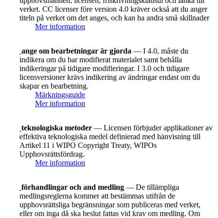
upphovsmannen, licensen, friskrivningsklausul och länka till
verket. CC licenser före version 4.0 kräver också att du anger
titeln på verket om det anges, och kan ha andra små skillnader
Mer information
ange om bearbetningar är gjorda
— I 4.0, måste du
indikera om du har modifierat materialet samt behålla
indikeringar på tidigare modifieringar. I 3.0 och tidigare
licensversioner krävs indikering av ändringar endast om du
skapar en bearbetning.
Märkningsguide
Mer information
teknologiska metoder
— Licensen förbjuder applikationer av
effektiva teknologiska medel definierad med hänvisning till
Artikel 11 i WIPO Copyright Treaty, WIPOs
Upphovsrättsfördrag.
Mer information
förhandlingar och and medling
— De tillämpliga
medlingsreglerna kommer att bestämmas utifrån de
upphovsrättsliga begränsningar som publiceras med verket,
eller om inga då ska beslut fattas vid krav om medling. Om