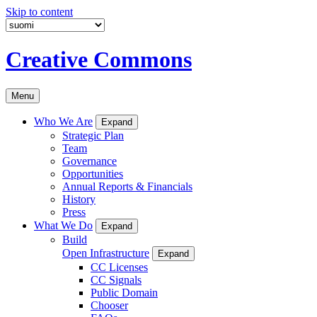
Skip to content
Creative Commons
Menu
Who We Are
Expand
Strategic Plan
Team
Governance
Opportunities
Annual Reports & Financials
History
Press
What We Do
Expand
Build
Open Infrastructure
Expand
CC Licenses
CC Signals
Public Domain
Chooser