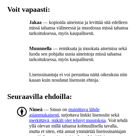
Voit vapaasti:
Jakaa
— kopioida aineistoa ja levittää sitä edelleen
missä tahansa välineessä ja muodossa missä tahansa
tarkoituksessa, myös kaupallisesti.
Muunnella
— remiksata ja muokata aineistoa sekä
luoda sen pohjalta uusia aineistoja missä tahansa
tarkoituksessa, myös kaupallisesti.
Lisenssinantaja ei voi peruuttaa näitä oikeuksia niin
kauan kuin noudatat lisenssin ehtoja.
Seuraavilla ehdoilla:
Nimeä
— Sinun on
mainittava lähde
asianmukaisesti
, tarjottava linkki lisenssiin sekä
merkittävä, mikäli olet tehnyt muutoksia
. Voit tehdä
yllä olevan millä tahansa kohtuullisella tavalla,
mutta et siten, että annat ymmärtää lisenssinantajan