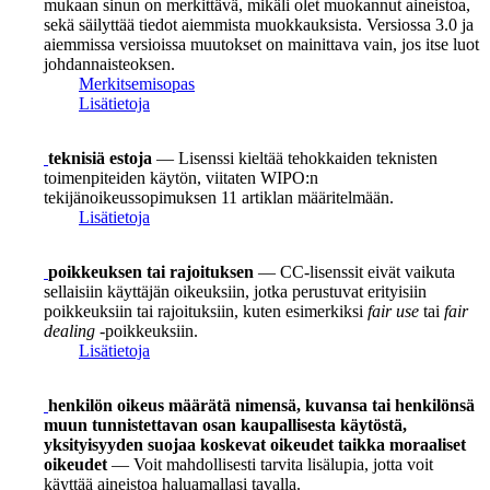
mukaan sinun on merkittävä, mikäli olet muokannut aineistoa,
sekä säilyttää tiedot aiemmista muokkauksista. Versiossa 3.0 ja
aiemmissa versioissa muutokset on mainittava vain, jos itse luot
johdannaisteoksen.
Merkitsemisopas
Lisätietoja
teknisiä estoja
— Lisenssi kieltää tehokkaiden teknisten
toimenpiteiden käytön, viitaten WIPO:n
tekijänoikeussopimuksen 11 artiklan määritelmään.
Lisätietoja
poikkeuksen tai rajoituksen
— CC-lisenssit eivät vaikuta
sellaisiin käyttäjän oikeuksiin, jotka perustuvat erityisiin
poikkeuksiin tai rajoituksiin, kuten esimerkiksi
fair use
tai
fair
dealing
-poikkeuksiin.
Lisätietoja
henkilön oikeus määrätä nimensä, kuvansa tai henkilönsä
muun tunnistettavan osan kaupallisesta käytöstä,
yksityisyyden suojaa koskevat oikeudet taikka moraaliset
oikeudet
— Voit mahdollisesti tarvita lisälupia, jotta voit
käyttää aineistoa haluamallasi tavalla.