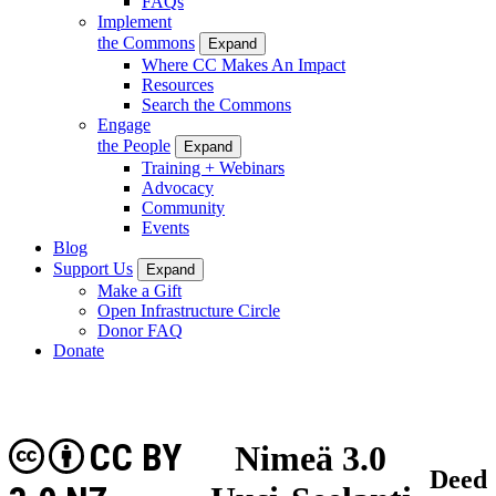
FAQs
Implement
the Commons
Expand
Where CC Makes An Impact
Resources
Search the Commons
Engage
the People
Expand
Training + Webinars
Advocacy
Community
Events
Blog
Support Us
Expand
Make a Gift
Open Infrastructure Circle
Donor FAQ
Donate
CC BY
Nimeä 3.0
Deed