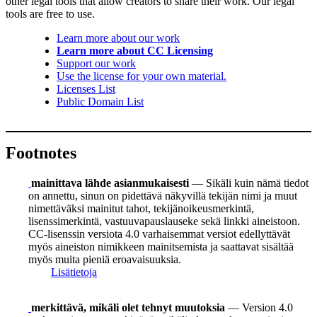
other legal tools that allow creators to share their work. Our legal
tools are free to use.
Learn more about our work
Learn more about CC Licensing
Support our work
Use the license for your own material.
Licenses List
Public Domain List
Footnotes
mainittava lähde asianmukaisesti
— Sikäli kuin nämä tiedot
on annettu, sinun on pidettävä näkyvillä tekijän nimi ja muut
nimettäväksi mainitut tahot, tekijänoikeusmerkintä,
lisenssimerkintä, vastuuvapauslauseke sekä linkki aineistoon.
CC-lisenssin versiota 4.0 varhaisemmat versiot edellyttävät
myös aineiston nimikkeen mainitsemista ja saattavat sisältää
myös muita pieniä eroavaisuuksia.
Lisätietoja
merkittävä, mikäli olet tehnyt muutoksia
— Version 4.0