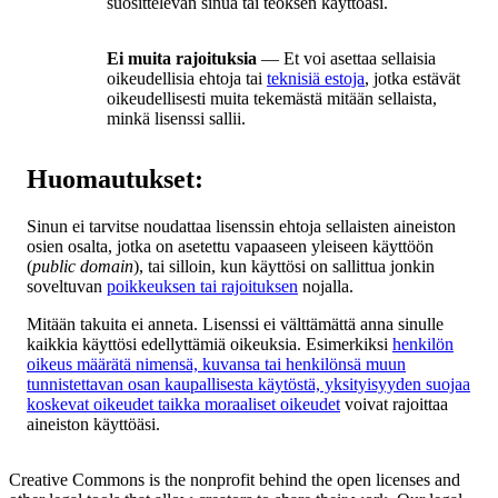
suosittelevan sinua tai teoksen käyttöäsi.
Ei muita rajoituksia
— Et voi asettaa sellaisia
oikeudellisia ehtoja tai
teknisiä estoja
, jotka estävät
oikeudellisesti muita tekemästä mitään sellaista,
minkä lisenssi sallii.
Huomautukset:
Sinun ei tarvitse noudattaa lisenssin ehtoja sellaisten aineiston
osien osalta, jotka on asetettu vapaaseen yleiseen käyttöön
(
public domain
), tai silloin, kun käyttösi on sallittua jonkin
soveltuvan
poikkeuksen tai rajoituksen
nojalla.
Mitään takuita ei anneta. Lisenssi ei välttämättä anna sinulle
kaikkia käyttösi edellyttämiä oikeuksia. Esimerkiksi
henkilön
oikeus määrätä nimensä, kuvansa tai henkilönsä muun
tunnistettavan osan kaupallisesta käytöstä, yksityisyyden suojaa
koskevat oikeudet taikka moraaliset oikeudet
voivat rajoittaa
aineiston käyttöäsi.
Creative Commons is the nonprofit behind the open licenses and