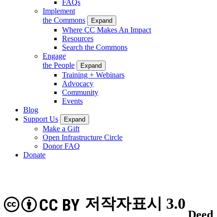
FAQs
Implement
the Commons
Expand
Where CC Makes An Impact
Resources
Search the Commons
Engage
the People
Expand
Training + Webinars
Advocacy
Community
Events
Blog
Support Us
Expand
Make a Gift
Open Infrastructure Circle
Donor FAQ
Donate
저작자표시 3.0
CC BY
Deed