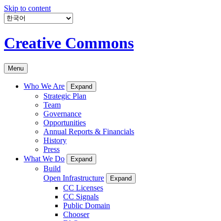
Skip to content
Creative Commons
Menu
Who We Are
Expand
Strategic Plan
Team
Governance
Opportunities
Annual Reports & Financials
History
Press
What We Do
Expand
Build
Open Infrastructure
Expand
CC Licenses
CC Signals
Public Domain
Chooser