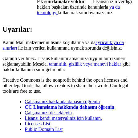
Ek sınırlamalar yoktur
— Lisansın izin verdiği
hakları başkaları üzerinde kanunlarla
ya da
teknolojiyi
kullanarak sınırlayamazsınız.
Uyarılar:
Kamu Malı malzemenin lisans koşullarına ya da
ayrıcalık ya da
sınırları
ile izin verilen kullanımına uymak zorunda değilsiniz.
Garanti verilmez. Lisans kullanım amacınıza uygun tüm izinleri
sağlamayabilir. Mesela,
tanınırlık, gizlilik veya manevi haklar
gibi
haklar kullanıma sınır getirebilir.
Creative Commons is the nonprofit behind the open licenses and
other legal tools that allow creators to share their work. Our legal
tools are free to use.
Çalışmamız hakkında dahasını öğrenin
CC Lisanslama hakkında dahasını öğrenin
Çalışmamızı destekleyin
Lisansı kendi materyaliniz için kullanın.
Licenses List
Public Domain List