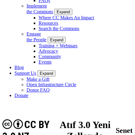
FAQs
Implement
the Commons
Expand
Where CC Makes An Impact
Resources
Search the Commons
Engage
the People
Expand
Training + Webinars
Advocacy
Community
Events
Blog
Support Us
Expand
Make a Gift
Open Infrastructure Circle
Donor FAQ
Donate
CC BY
Atıf 3.0 Yeni
Senet