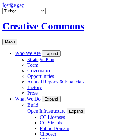
İçeriğe geç
Creative Commons
Menu
Who We Are
Expand
Strategic Plan
Team
Governance
Opportunities
Annual Reports & Financials
History
Press
What We Do
Expand
Build
Open Infrastructure
Expand
CC Licenses
CC Signals
Public Domain
Chooser