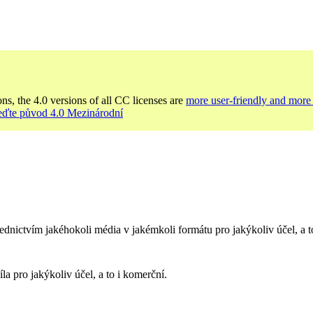
ons, the 4.0 versions of all CC licenses are
more user-friendly and more 
veďte původ 4.0 Mezinárodní
dnictvím jakéhokoli média v jakémkoli formátu pro jakýkoliv účel, a t
a pro jakýkoliv účel, a to i komerční.