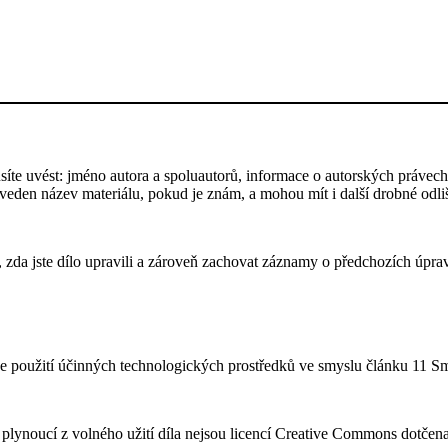
te uvést: jméno autora a spoluautorů, informace o autorských právech,
 uveden název materiálu, pokud je znám, a mohou mít i další drobné odl
 zda jste dílo upravili a zároveň zachovat záznamy o předchozích úprav
e použití účinných technologických prostředků ve smyslu článku 11 
plynoucí z volného užití díla nejsou licencí Creative Commons dotčena