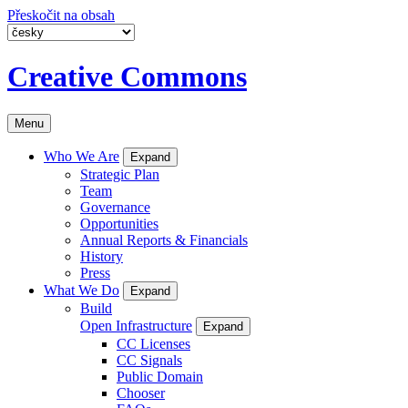
Přeskočit na obsah
Creative Commons
Menu
Who We Are
Expand
Strategic Plan
Team
Governance
Opportunities
Annual Reports & Financials
History
Press
What We Do
Expand
Build
Open Infrastructure
Expand
CC Licenses
CC Signals
Public Domain
Chooser