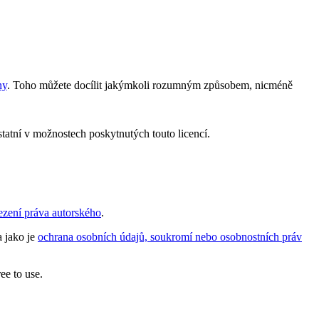
ny
. Toho můžete docílit jakýmkoli rozumným způsobem, nicméně
statní v možnostech poskytnutých touto licencí.
ezení práva autorského
.
a jako je
ochrana osobních údajů, soukromí nebo osobnostních práv
ee to use.