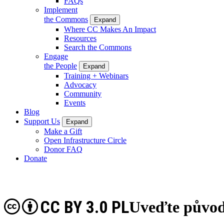
FAQs
Implement
the Commons
Expand
Where CC Makes An Impact
Resources
Search the Commons
Engage
the People
Expand
Training + Webinars
Advocacy
Community
Events
Blog
Support Us
Expand
Make a Gift
Open Infrastructure Circle
Donor FAQ
Donate
CC BY 3.0 PL
Uveďte původ