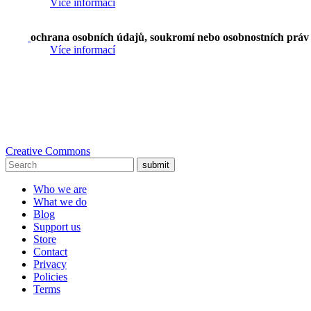
Více informací
ochrana osobních údajů, soukromí nebo osobnostních práv
Více informací
Creative Commons
submit
Who we are
What we do
Blog
Support us
Store
Contact
Privacy
Policies
Terms