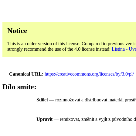
Notice
This is an older version of this license. Compared to previous versi
strongly recommend the use of the 4.0 license instead:
Listina - U
Canonical URL
https://creativecommons.org/licenses/by/3.0/pl/
Dílo smíte:
Sdílet
— rozmnožovat a distribuovat materiál prostře
Upravit
— remixovat, změnit a vyjít z původního díl