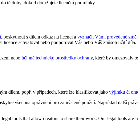
 do té doby, dokud dodržujete licenční podmínky.
í
, poskytnout s dílem odkaz na licenci a
vyznačit Vámi provedené změ
l licence schvaloval nebo podporoval Vás nebo Váš způsob užití díla.
ezení nebo
účinné technické prostředky ochrany
, které by omezovaly o
lným dílem, popř. v případech, které lze klasifikovat jako
výjimku či om
skytne všechna oprávnění pro zamýšlené použití. Například další práv
gal tools that allow creators to share their work. Our legal tools are fr