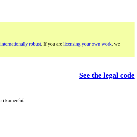
internationally robust
. If you are
licensing your own work
, we
See the legal code
o i komerční.