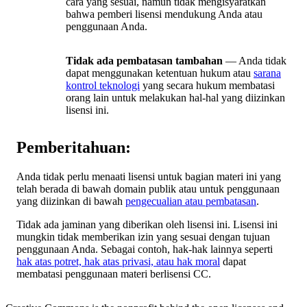
cara yang sesuai, namun tidak mengisyaratkan
bahwa pemberi lisensi mendukung Anda atau
penggunaan Anda.
Tidak ada pembatasan tambahan
— Anda tidak
dapat menggunakan ketentuan hukum atau
sarana
kontrol teknologi
yang secara hukum membatasi
orang lain untuk melakukan hal-hal yang diizinkan
lisensi ini.
Pemberitahuan:
Anda tidak perlu menaati lisensi untuk bagian materi ini yang
telah berada di bawah domain publik atau untuk penggunaan
yang diizinkan di bawah
pengecualian atau pembatasan
.
Tidak ada jaminan yang diberikan oleh lisensi ini. Lisensi ini
mungkin tidak memberikan izin yang sesuai dengan tujuan
penggunaan Anda. Sebagai contoh, hak-hak lainnya seperti
hak atas potret, hak atas privasi, atau hak moral
dapat
membatasi penggunaan materi berlisensi CC.