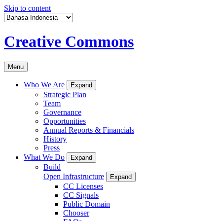
Skip to content
Creative Commons
Menu
Who We Are
Expand
Strategic Plan
Team
Governance
Opportunities
Annual Reports & Financials
History
Press
What We Do
Expand
Build
Open Infrastructure
Expand
CC Licenses
CC Signals
Public Domain
Chooser