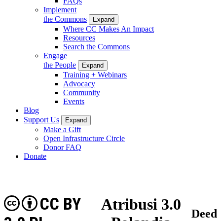
FAQs
Implement
the Commons
Expand
Where CC Makes An Impact
Resources
Search the Commons
Engage
the People
Expand
Training + Webinars
Advocacy
Community
Events
Blog
Support Us
Expand
Make a Gift
Open Infrastructure Circle
Donor FAQ
Donate
CC BY
Atribusi 3.0
Deed