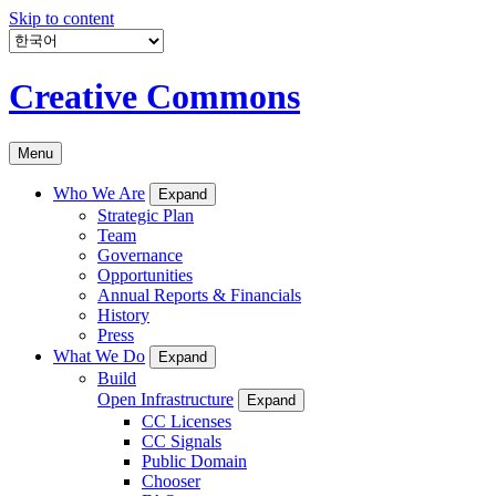
Skip to content
Creative Commons
Menu
Who We Are
Expand
Strategic Plan
Team
Governance
Opportunities
Annual Reports & Financials
History
Press
What We Do
Expand
Build
Open Infrastructure
Expand
CC Licenses
CC Signals
Public Domain
Chooser