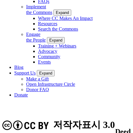
FAQs
Implement
the Commons
Expand
Where CC Makes An Impact
Resources
Search the Commons
Engage
the People
Expand
Training + Webinars
Advocacy
Community
Events
Blog
Support Us
Expand
Make a Gift
Open Infrastructure Circle
Donor FAQ
Donate
저작자표시 3.0
CC BY
Deed