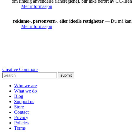
om rimelig anvendelse (lånereglene), blir ikke berørt av CC-lise
Mer informasjon
reklame-, personvern-, eller ideelle rettigheter
— Du må kanskje
Mer informasjon
Creative Commons
submit
Who we are
What we do
Blog
Support us
Store
Contact
Privacy
Policies
Terms