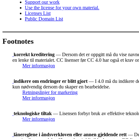
Support our work
Use the license for your own material.
Licenses List
Public Domain List
Footnotes
korrekt kreditering
— Dersom det er oppgitt må du vise navnet 
en lenke til materialet. CC lisenser før CC 4.0 har også et krav o
Mer informasjon
indikere om endringer er blitt gjort
— I 4.0 må du indikere der
kun nødvendig dersom du skaper en bearbeidelse.
Retningslinjer for markering
Mer informasjon
teknologiske tiltak
— Lisensen forbyr bruk av effektive teknolog
Mer informasjon
lånereglene i åndsverkloven eller annen gjeldende rett
— De r