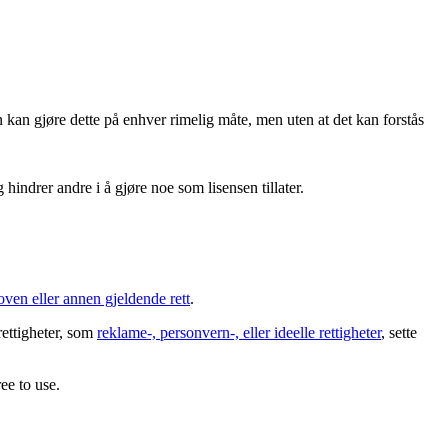
 kan gjøre dette på enhver rimelig måte, men uten at det kan forstås
hindrer andre i å gjøre noe som lisensen tillater.
oven eller annen gjeldende rett
.
rettigheter, som
reklame-, personvern-, eller ideelle rettigheter
, sette
ee to use.