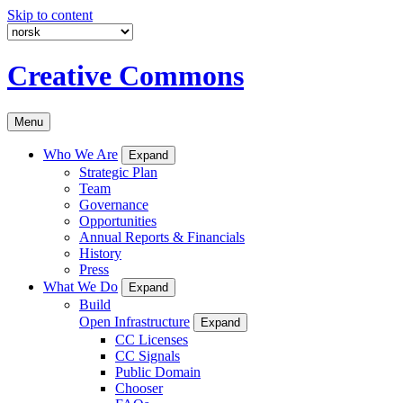
Skip to content
Creative Commons
Menu
Who We Are
Expand
Strategic Plan
Team
Governance
Opportunities
Annual Reports & Financials
History
Press
What We Do
Expand
Build
Open Infrastructure
Expand
CC Licenses
CC Signals
Public Domain
Chooser