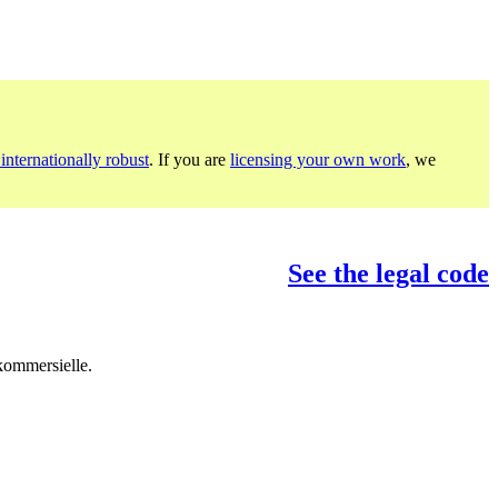
internationally robust
. If you are
licensing your own work
, we
See the legal code
 kommersielle.