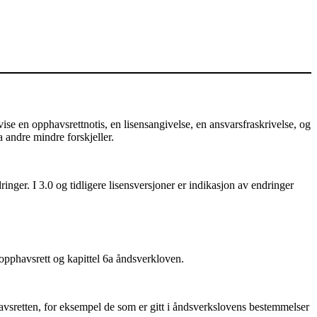
e en opphavsrettnotis, en lisensangivelse, en ansvarsfraskrivelse, og
a andre mindre forskjeller.
nger. I 3.0 og tidligere lisensversjoner er indikasjon av endringer
 opphavsrett og kapittel 6a åndsverkloven.
vsretten, for eksempel de som er gitt i åndsverkslovens bestemmelser