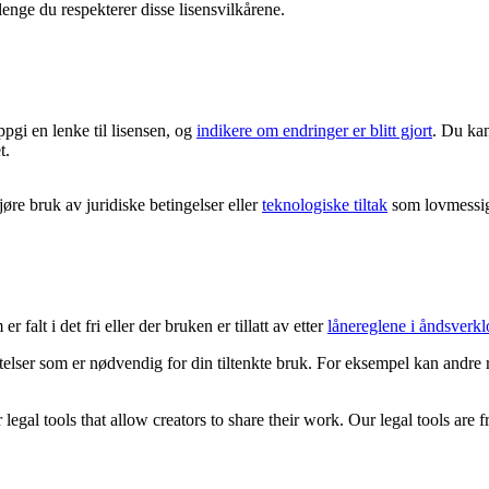
lenge du respekterer disse lisensvilkårene.
ppgi en lenke til lisensen, og
indikere om endringer er blitt gjort
. Du kan
t.
re bruk av juridiske betingelser eller
teknologiske tiltak
som lovmessig 
 falt i det fri eller der bruken er tillatt av etter
lånereglene i åndsverkl
latelser som er nødvendig for din tiltenkte bruk. For eksempel kan andre 
gal tools that allow creators to share their work. Our legal tools are fr