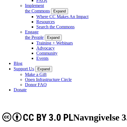
FAQs
Implement
the Commons
Expand
Where CC Makes An Impact
Resources
Search the Commons
Engage
the People
Expand
Training + Webinars
Advocacy
Community
Events
Blog
Support Us
Expand
Make a Gift
Open Infrastructure Circle
Donor FAQ
Donate
CC BY 3.0 PL
Navngivelse 3