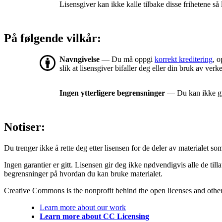
Lisensgiver kan ikke kalle tilbake disse frihetene så 
På følgende vilkår:
Navngivelse
— Du må oppgi
korrekt kreditering
, o
slik at lisensgiver bifaller deg eller din bruk av verke
Ingen ytterligere begrensninger
— Du kan ikke gjø
Notiser:
Du trenger ikke å rette deg etter lisensen for de deler av materialet som er
Ingen garantier er gitt. Lisensen gir deg ikke nødvendigvis alle de til
begrensninger på hvordan du kan bruke materialet.
Creative Commons is the nonprofit behind the open licenses and other le
Learn more about our work
Learn more about CC Licensing