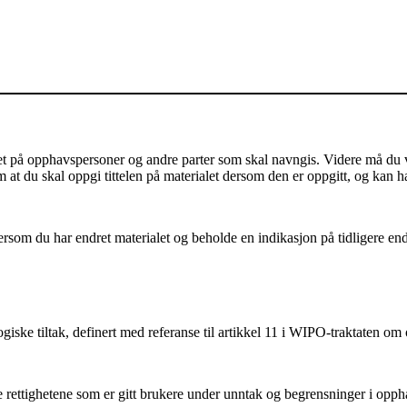
på opphavspersoner og andre parter som skal navngis. Videre må du vis
m at du skal oppgi tittelen på materialet dersom den er oppgitt, og kan h
som du har endret materialet og beholde en indikasjon på tidligere endri
iske tiltak, definert med referanse til artikkel 11 i WIPO-traktaten om
ettighetene som er gitt brukere under unntak og begrensninger i oppha