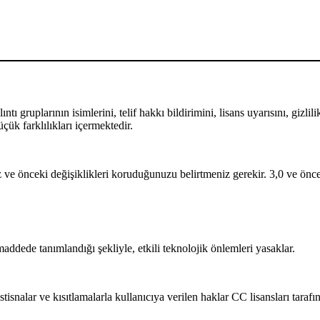
ntı gruplarının isimlerini, telif hakkı bildirimini, lisans uyarısını, gizl
çük farklılıkları içermektedir.
 ve önceki değişiklikleri koruduğunuzu belirtmeniz gerekir. 3,0 ve öncek
ede tanımlandığı şekliyle, etkili teknolojik önlemleri yasaklar.
isnalar ve kısıtlamalarla kullanıcıya verilen haklar CC lisansları taraf