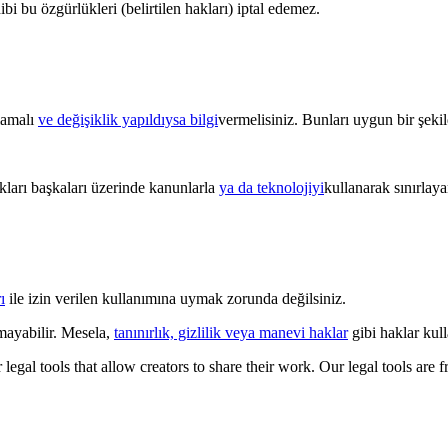
hibi bu özgürlükleri (belirtilen hakları) iptal edemez.
ğlamalı
ve değişiklik yapıldıysa bilgi
vermelisiniz. Bunları uygun bir şekild
kları başkaları üzerinde kanunlarla
ya da teknolojiyi
kullanarak sınırlay
ı
ile izin verilen kullanımına uymak zorunda değilsiniz.
mayabilir. Mesela,
tanınırlık, gizlilik veya manevi haklar
gibi haklar kulla
gal tools that allow creators to share their work. Our legal tools are fr