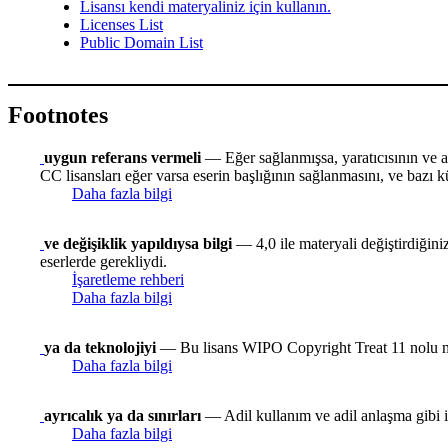
Lisansı kendi materyaliniz için kullanın.
Licenses List
Public Domain List
Footnotes
uygun referans vermeli
— Eğer sağlanmışsa, yaratıcısının ve alı
CC lisansları eğer varsa eserin başlığının sağlanmasını, ve bazı kü
Daha fazla bilgi
ve değişiklik yapıldıysa bilgi
— 4,0 ile materyali değiştirdiğiniz
eserlerde gerekliydi.
İşaretleme rehberi
Daha fazla bilgi
ya da teknolojiyi
— Bu lisans WIPO Copyright Treat 11 nolu madd
Daha fazla bilgi
ayrıcalık ya da sınırları
— Adil kullanım ve adil anlaşma gibi ist
Daha fazla bilgi