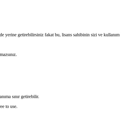
e yerine getirebilirsiniz fakat bu, lisans sahibinin sizi ve kullanım
amazsınız.
nıma sınır getirebilir.
ee to use.