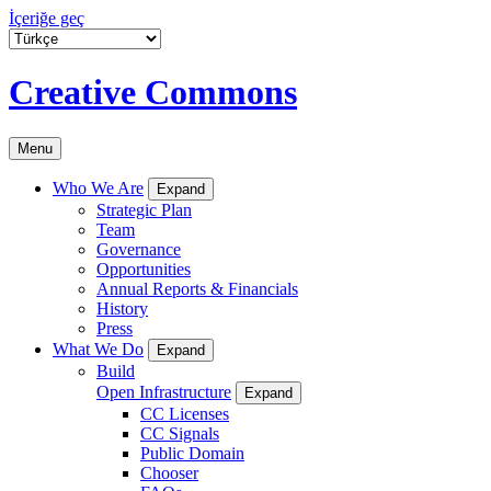
İçeriğe geç
Creative Commons
Menu
Who We Are
Expand
Strategic Plan
Team
Governance
Opportunities
Annual Reports & Financials
History
Press
What We Do
Expand
Build
Open Infrastructure
Expand
CC Licenses
CC Signals
Public Domain
Chooser