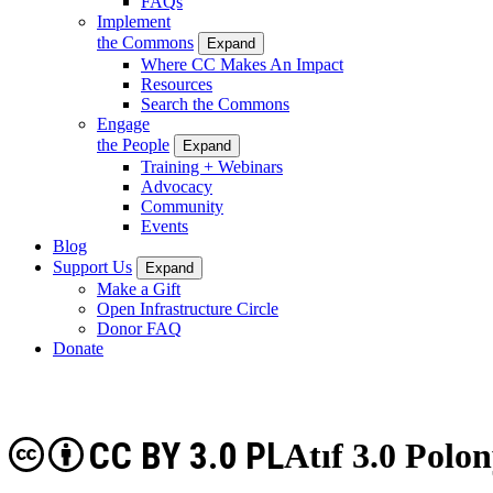
FAQs
Implement
the Commons
Expand
Where CC Makes An Impact
Resources
Search the Commons
Engage
the People
Expand
Training + Webinars
Advocacy
Community
Events
Blog
Support Us
Expand
Make a Gift
Open Infrastructure Circle
Donor FAQ
Donate
CC BY 3.0 PL
Atıf 3.0 Polo