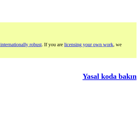
internationally robust
. If you are
licensing your own work
, we
Yasal koda bakın