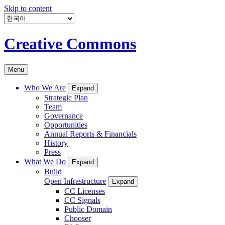
Skip to content
Creative Commons
Menu
Who We Are
Expand
Strategic Plan
Team
Governance
Opportunities
Annual Reports & Financials
History
Press
What We Do
Expand
Build
Open Infrastructure
Expand
CC Licenses
CC Signals
Public Domain
Chooser