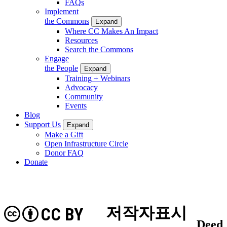
FAQs
Implement
the Commons
Expand
Where CC Makes An Impact
Resources
Search the Commons
Engage
the People
Expand
Training + Webinars
Advocacy
Community
Events
Blog
Support Us
Expand
Make a Gift
Open Infrastructure Circle
Donor FAQ
Donate
저작자표시
CC BY
Deed