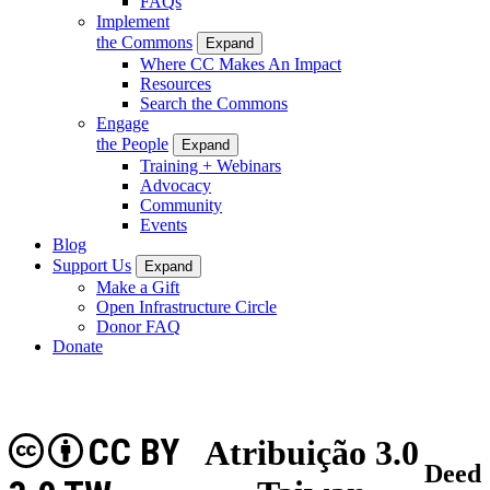
FAQs
Implement
the Commons
Expand
Where CC Makes An Impact
Resources
Search the Commons
Engage
the People
Expand
Training + Webinars
Advocacy
Community
Events
Blog
Support Us
Expand
Make a Gift
Open Infrastructure Circle
Donor FAQ
Donate
CC BY
Atribuição 3.0
Deed