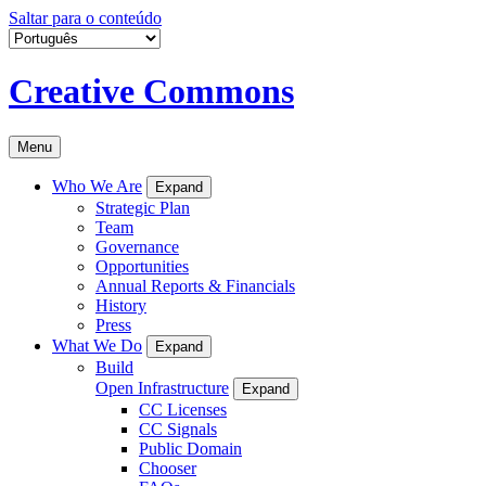
Saltar para o conteúdo
Creative Commons
Menu
Who We Are
Expand
Strategic Plan
Team
Governance
Opportunities
Annual Reports & Financials
History
Press
What We Do
Expand
Build
Open Infrastructure
Expand
CC Licenses
CC Signals
Public Domain
Chooser