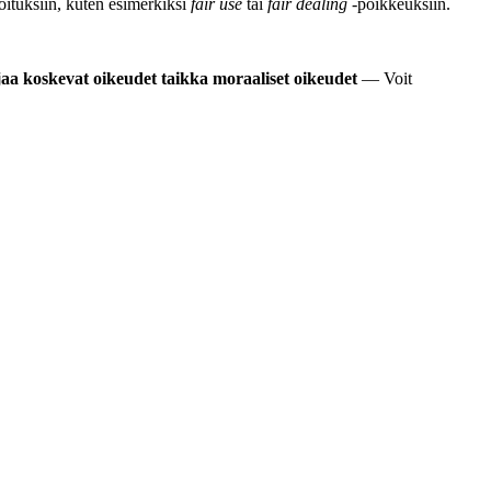
joituksiin, kuten esimerkiksi
fair use
tai
fair dealing
-poikkeuksiin.
jaa koskevat oikeudet taikka moraaliset oikeudet
— Voit