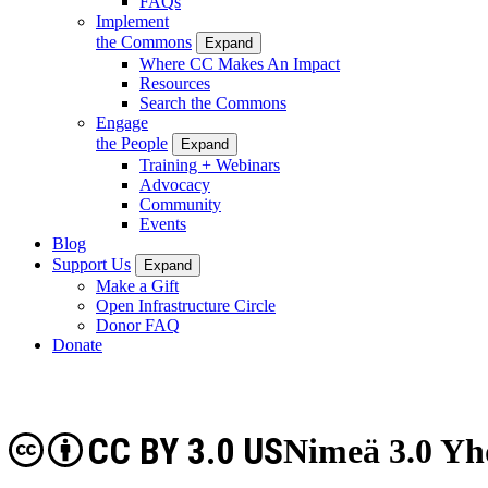
FAQs
Implement
the Commons
Expand
Where CC Makes An Impact
Resources
Search the Commons
Engage
the People
Expand
Training + Webinars
Advocacy
Community
Events
Blog
Support Us
Expand
Make a Gift
Open Infrastructure Circle
Donor FAQ
Donate
CC BY 3.0 US
Nimeä 3.0 Yh