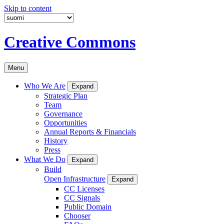
Skip to content
Creative Commons
Menu
Who We Are
Expand
Strategic Plan
Team
Governance
Opportunities
Annual Reports & Financials
History
Press
What We Do
Expand
Build
Open Infrastructure
Expand
CC Licenses
CC Signals
Public Domain
Chooser