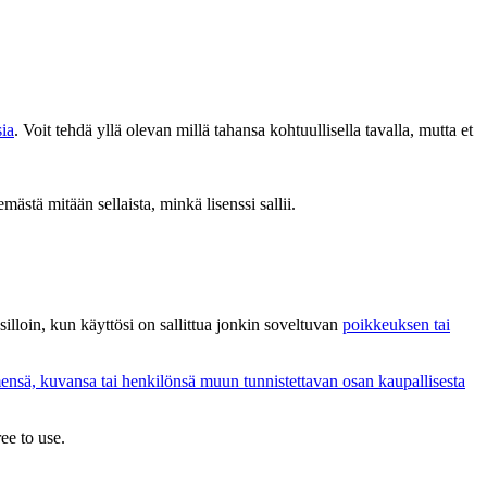
sia
. Voit tehdä yllä olevan millä tahansa kohtuullisella tavalla, mutta et
emästä mitään sellaista, minkä lisenssi sallii.
i silloin, kun käyttösi on sallittua jonkin soveltuvan
poikkeuksen tai
ensä, kuvansa tai henkilönsä muun tunnistettavan osan kaupallisesta
ee to use.