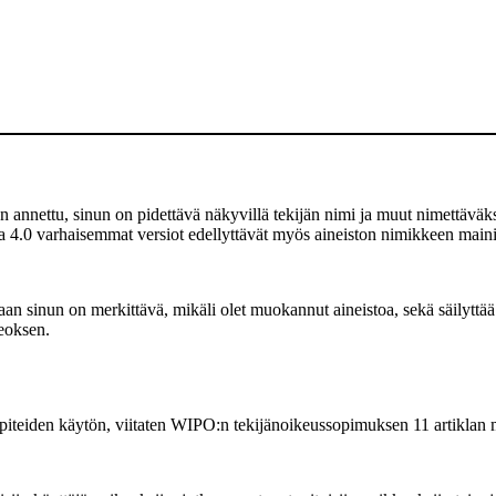
 annettu, sinun on pidettävä näkyvillä tekijän nimi ja muut nimettäväksi
a 4.0 varhaisemmat versiot edellyttävät myös aineiston nimikkeen mainit
 sinun on merkittävä, mikäli olet muokannut aineistoa, sekä säilyttää
teoksen.
piteiden käytön, viitaten WIPO:n tekijänoikeussopimuksen 11 artiklan 