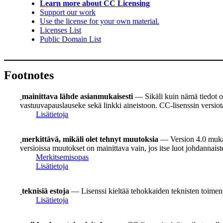
Learn more about CC Licensing
Support our work
Use the license for your own material.
Licenses List
Public Domain List
Footnotes
mainittava lähde asianmukaisesti
— Sikäli kuin nämä tiedot on
vastuuvapauslauseke sekä linkki aineistoon. CC-lisenssin versiot
Lisätietoja
merkittävä, mikäli olet tehnyt muutoksia
— Version 4.0 mukaan
versioissa muutokset on mainittava vain, jos itse luot johdannais
Merkitsemisopas
Lisätietoja
teknisiä estoja
— Lisenssi kieltää tehokkaiden teknisten toimen
Lisätietoja