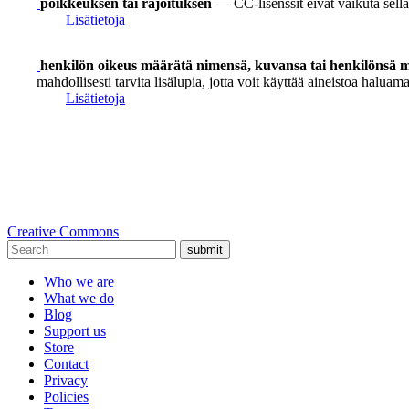
poikkeuksen tai rajoituksen
— CC-lisenssit eivät vaikuta sellai
Lisätietoja
henkilön oikeus määrätä nimensä, kuvansa tai henkilönsä mu
mahdollisesti tarvita lisälupia, jotta voit käyttää aineistoa haluamal
Lisätietoja
Creative Commons
submit
Who we are
What we do
Blog
Support us
Store
Contact
Privacy
Policies