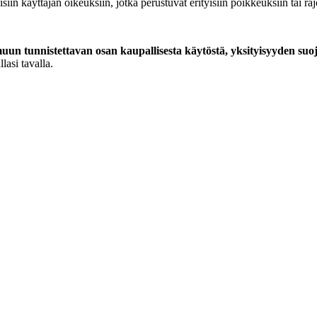
siin käyttäjän oikeuksiin, jotka perustuvat erityisiin poikkeuksiin tai ra
un tunnistettavan osan kaupallisesta käytöstä, yksityisyyden suo
lasi tavalla.