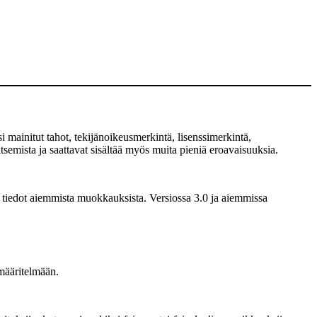
 mainitut tahot, tekijänoikeusmerkintä, lisenssimerkintä,
semista ja saattavat sisältää myös muita pieniä eroavaisuuksia.
 tiedot aiemmista muokkauksista. Versiossa 3.0 ja aiemmissa
määritelmään.