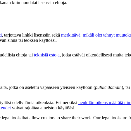
 kauan kuin noudatat lisenssin ehtoja.
i
, tarjottava linkki lisenssiin sekä
merkittävä, mikäli olet tehnyt muutok
van sinua tai teoksen käyttöäsi.
udellisia ehtoja tai
teknisiä estoja
, jotka estävät oikeudellisesti muita tek
salta, jotka on asetettu vapaaseen yleiseen käyttöön (
public domain
), ta
käyttösi edellyttämiä oikeuksia. Esimerkiksi
henkilön oikeus määrätä nim
keudet
voivat rajoittaa aineiston käyttöäsi.
gal tools that allow creators to share their work. Our legal tools are fr