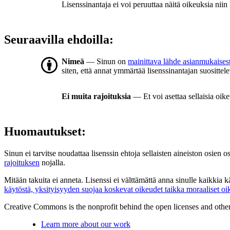
Lisenssinantaja ei voi peruuttaa näitä oikeuksia niin
Seuraavilla ehdoilla:
Nimeä
— Sinun on
mainittava lähde asianmukaisest
siten, että annat ymmärtää lisenssinantajan suosittele
Ei muita rajoituksia
— Et voi asettaa sellaisia oike
Huomautukset:
Sinun ei tarvitse noudattaa lisenssin ehtoja sellaisten aineiston osien o
rajoituksen
nojalla.
Mitään takuita ei anneta. Lisenssi ei välttämättä anna sinulle kaikkia 
käytöstä, yksityisyyden suojaa koskevat oikeudet taikka moraaliset oi
Creative Commons is the nonprofit behind the open licenses and other le
Learn more about our work