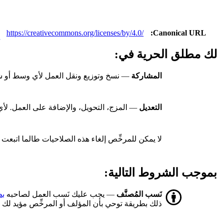
e
https://creativecommons.org/licenses/by/4.0/
Canonical URL
لك مطلق الحرية في:
المشاركة
— نسخ وتوزيع ونقل العمل لأي وسط أو شك
التعديل
— المزج، التحويل، والإضافة على العمل. لأي 
لا يمكن للمرخِّص إلغاء هذه الصلاحيات طالما اتبع
بموجب الشروط التالية:
نَسب المُصنَّف
— يجب عليك نَسب العمل لصاحبه
بط
ذلك بطريقة توحي بأن المؤلف أو المرخِّص مؤيد لك أ