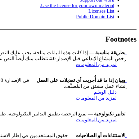
Use the license for your own material.
Licenses List
Public Domain List
Footnotes
بطريقة مناسبة
— إذا كانت هذه البيانات متاحة، يجب عليك الن
رخص المشاع الإبداعي قبل الإصدار 4.0 تتطلب منك أيضاً النص على عنوان العمل إن كان متاحاً، وقد تكون هناك اختلافات طفيفة أخرى.
لمزيد من المعلومات
وبيان إذا ما قد أُجريت أي تعديلات على العمل
إنشاء عمل مشتق من المُصنَّف.
دليل الوسْم
لمزيد من المعلومات
تدابير تكنولوجية
— تمنع الرخصة تطبيق التدابير التكنولوجية، طبقاً للبند رقم 11 في معاهدة WIPO لح
لمزيد من المعلومات
الاستثناءات أو الصلاحيات
— حقوق المستخدمين في إطار الاستثناءا