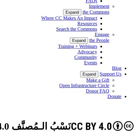
FAQs
Implement
the Commons
Expand
Where CC Makes An Impact
Resources
Search the Commons
Engage
the People
Expand
Training + Webinars
Advocacy
Community
Events
Blog
Support Us
Expand
Make a Gift
Open Infrastructure Circle
Donor FAQ
Donate
CC BY 4.0
نَسْبُ الـمُصنَّف 4.0 دولي