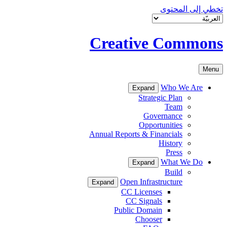
تخطي إلى المحتوى
Creative Commons
Menu
Who We Are
Expand
Strategic Plan
Team
Governance
Opportunities
Annual Reports & Financials
History
Press
What We Do
Expand
Build
Open Infrastructure
Expand
CC Licenses
CC Signals
Public Domain
Chooser