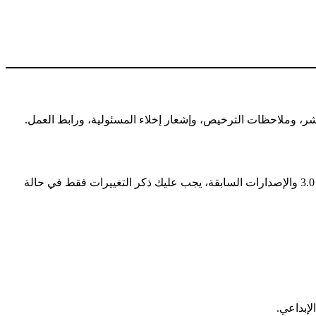
ر، وملاحظات الترخيص، وإشعار إخلاء المسئولية، ورابط العمل.
— في الإصدارة 4.0، يجب عليك ذكر وتوضيح أي تغيير أجريته على المُصنَّف. في الإصدارة 3.0 والإصدارات السابقة، يجب عليك ذكر التغييرات فقط في حالة
لإبداعي.