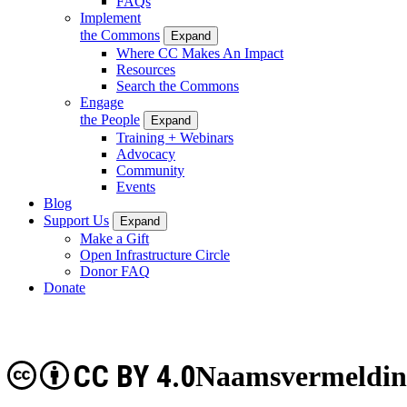
FAQs
Implement
the Commons
Expand
Where CC Makes An Impact
Resources
Search the Commons
Engage
the People
Expand
Training + Webinars
Advocacy
Community
Events
Blog
Support Us
Expand
Make a Gift
Open Infrastructure Circle
Donor FAQ
Donate
CC BY 4.0
Naamsvermelding