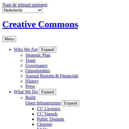
Naar de inhoud springen
Creative Commons
Menu
Who We Are
Expand
Strategic Plan
Team
Governance
Opportunities
Annual Reports & Financials
History
Press
What We Do
Expand
Build
Open Infrastructure
Expand
CC Licenses
CC Signals
Public Domain
Chooser