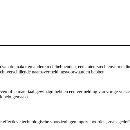
an de maker en andere rechthebbenden, een auteursrechtenvermelding, d
 licht verschillende naamsvermeldingsvoorwaarden hebben.
en of je materiaal gewijzigd hebt en een vermelding van vorige versies b
rk hebt gemaakt.
 er effectieve technologische voorzieningen ingezet worden, zoals gedef