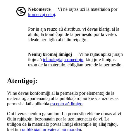
Nekomerce
— Vi ne rajtas uzi la materialon por
komercaj celoj
.
Por iu ajn reuzo aŭ distribuo, vi devas klarigi al la
aliuloj la kondiĉojn de la permesilo por la verko.
Ideale per ligilo al ĉi tiu retpaĝo.
Neniuj kromaj limigoj
— Vi ne rajtas apliki jurajn
ilojn aŭ
teĥnologiajn rimedojn
, kiuj jure limigus
uzon de la materialo, ebligitan pere de la permesilo.
Atentigoj:
Vi ne devas konformiĝi al la permesilo por elementoj de la
materialoj, apartenantaj al la publikaĵaro, aŭ kie via uzo estas
permesita laŭ aplikebla
escepto aŭ limigo
.
Oni liveras neniun garantion. La permesilo eble ne donas al vi
ĉiujn rajtigojn, bezonatajn por la uzo intencata de vi. La
utiligon de la materialo povas limigi ekzemple iuj aliaj rajtoj,
kiel tiuj
publikigaj, privatecaj aŭ moralaj
.