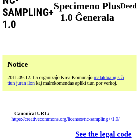
NC-
Specimeno Plus
Deed
SAMPLING+
1.0 Ĝenerala
1.0
Notice
2011-09-12: La organizaĵo Krea Komunaĵo
malaktualigis ĉi
tiun juran ilon
kaj malrekomendas apliki tiun por verkoj.
Canonical URL
https://creativecommons.org/licenses/nc-sampling+/1.0/
See the legal code