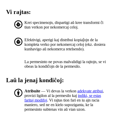
Vi rajtas:
Krei specimenojn, dispartigi aŭ kree transformi ĉi
tiun verkon por nekomercaj celoj.
Efektivigi, aperigi kaj distribui kopiaĵojn de la
kompleta verko por nekomercaj celoj (ekz. dosiera
kunhavigo aŭ nekomerca retelsendo).
La permesinto ne povas malvalidigi la rajtojn, se vi
obeas la kondiĉojn de la permesilo.
Laŭ la jenaj kondiĉoj:
Atribuite
— Vi devas la verkon
adekvate atribui
,
provizi ligilon al la permesilo kaj
indiki, se estas
faritaj modifoj
. Vi rajtas tion fari en iu ajn racia
maniero, sed ne en kielo supoziganta, ke la
permesinto subtenas vin aŭ vian uzon.