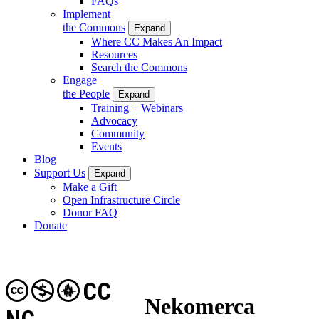
FAQs
Implement
the Commons
Expand
Where CC Makes An Impact
Resources
Search the Commons
Engage
the People
Expand
Training + Webinars
Advocacy
Community
Events
Blog
Support Us
Expand
Make a Gift
Open Infrastructure Circle
Donor FAQ
Donate
CC
Nekomerca