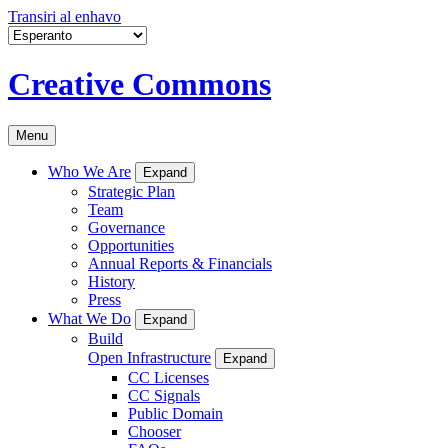
Transiri al enhavo
Creative Commons
Menu
Who We Are
Expand
Strategic Plan
Team
Governance
Opportunities
Annual Reports & Financials
History
Press
What We Do
Expand
Build
Open Infrastructure
Expand
CC Licenses
CC Signals
Public Domain
Chooser