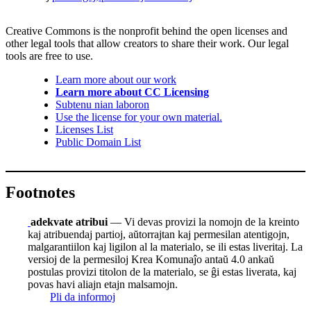
Creative Commons is the nonprofit behind the open licenses and
other legal tools that allow creators to share their work. Our legal
tools are free to use.
Learn more about our work
Learn more about CC Licensing
Subtenu nian laboron
Use the license for your own material.
Licenses List
Public Domain List
Footnotes
adekvate atribui
— Vi devas provizi la nomojn de la kreinto
kaj atribuendaj partioj, aŭtorrajtan kaj permesilan atentigojn,
malgarantiilon kaj ligilon al la materialo, se ili estas liveritaj. La
versioj de la permesiloj Krea Komunaĵo antaŭ 4.0 ankaŭ
postulas provizi titolon de la materialo, se ĝi estas liverata, kaj
povas havi aliajn etajn malsamojn.
Pli da informoj