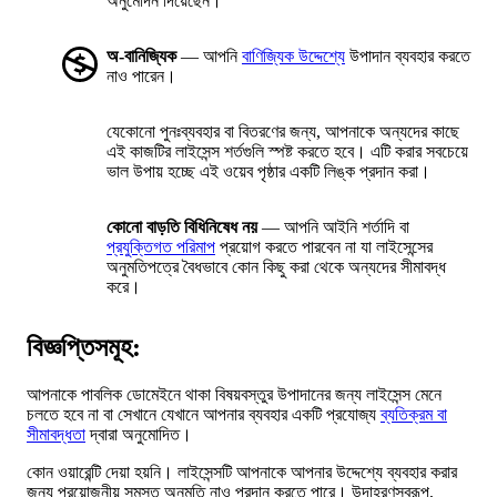
অনুমোদন দিয়েছেন।
অ-বানিজ্যিক
— আপনি
বাণিজ্যিক উদ্দেশ্যে
উপাদান ব্যবহার করতে
নাও পারেন।
যেকোনো পুনঃব্যবহার বা বিতরণের জন্য, আপনাকে অন্যদের কাছে
এই কাজটির লাইসেন্স শর্তগুলি স্পষ্ট করতে হবে। এটি করার সবচেয়ে
ভাল উপায় হচ্ছে এই ওয়েব পৃষ্ঠার একটি লিঙ্ক প্রদান করা।
কোনো বাড়তি বিধিনিষেধ নয়
— আপনি আইনি শর্তাদি বা
প্রযুক্তিগত পরিমাপ
প্রয়োগ করতে পারবেন না যা লাইসেন্সের
অনুমতিপত্রে বৈধভাবে কোন কিছু করা থেকে অন্যদের সীমাবদ্ধ
করে।
বিজ্ঞপ্তিসমূহ:
আপনাকে পাবলিক ডোমেইনে থাকা বিষয়বস্তুর উপাদানের জন্য লাইসেন্স মেনে
চলতে হবে না বা সেখানে যেখানে আপনার ব্যবহার একটি প্রযোজ্য
ব্যতিক্রম বা
সীমাবদ্ধতা
দ্বারা অনুমোদিত।
কোন ওয়ারেন্টি দেয়া হয়নি। লাইসেন্সটি আপনাকে আপনার উদ্দেশ্যে ব্যবহার করার
জন্য প্রয়োজনীয় সমস্ত অনুমতি নাও প্রদান করতে পারে। উদাহরণস্বরূপ,