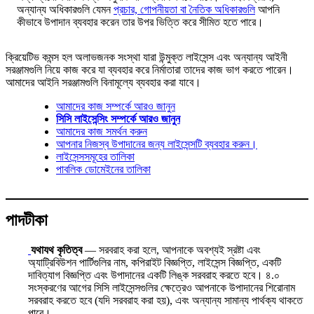
অন্যান্য অধিকারগুলি যেমন
প্রচার, গোপনীয়তা বা নৈতিক অধিকারগুলি
আপনি
কীভাবে উপাদান ব্যবহার করেন তার উপর ভিত্তি করে সীমিত হতে পারে।
ক্রিয়েটিভ কমন্স হল অলাভজনক সংস্থা যারা উন্মুক্ত লাইসেন্স এবং অন্যান্য আইনী
সরঞ্জামগুলি নিয়ে কাজ করে যা ব্যবহার করে নির্মাতারা তাদের কাজ ভাগ করতে পারেন।
আমাদের আইনি সরঞ্জামগুলি বিনামূল্যে ব্যবহার করা যাবে।
আমাদের কাজ সম্পর্কে আরও জানুন
সিসি লাইসেন্সিং সম্পর্কে আরও জানুন
আমাদের কাজ সমর্থন করুন
আপনার নিজস্ব উপাদানের জন্য লাইসেন্সটি ব্যবহার করুন।
লাইসেন্সসমূহের তালিকা
পাবলিক ডোমেইনের তালিকা
পাদটীকা
যথাযথ কৃতিত্ব
— সরবরাহ করা হলে, আপনাকে অবশ্যই স্রষ্টা এবং
অ্যাট্রিবিউশন পার্টিগুলির নাম, কপিরাইট বিজ্ঞপ্তি, লাইসেন্স বিজ্ঞপ্তি, একটি
দাবিত্যাগ বিজ্ঞপ্তি এবং উপাদানের একটি লিঙ্ক সরবরাহ করতে হবে। ৪.০
সংস্করণের আগের সিসি লাইসেন্সগুলির ক্ষেত্রেও আপনাকে উপাদানের শিরোনাম
সরবরাহ করতে হবে (যদি সরবরাহ করা হয়), এবং অন্যান্য সামান্য পার্থক্য থাকতে
পারে।