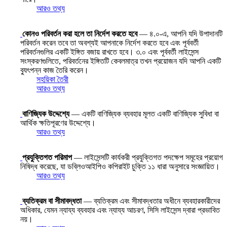
আরও তথ্য
কোনও পরিবর্তন করা হলে তা নির্দেশ করতে হবে
— ৪.০-এ, আপনি যদি উপাদানটি
পরিবর্তন করেন তবে তা অবশ্যই আপনাকে নির্দেশ করতে হবে এবং পূর্ববর্তী
পরিবর্তনগুলির একটি ইঙ্গিত বজায় রাখতে হবে। ৩.০ এবং পূর্ববর্তী লাইসেন্স
সংস্করণগুলিতে, পরিবর্তনের ইঙ্গিতটি কেবলমাত্র তখন প্রয়োজন যদি আপনি একটি
ব্যুৎপন্ন কাজ তৈরি করেন।
সহয়িকা তৈরী
আরও তথ্য
বাণিজ্যিক উদ্দেশ্যে
— একটি বাণিজ্যিক ব্যবহার মূলত একটি বাণিজ্যিক সুবিধা বা
আর্থিক ক্ষতিপূরণের উদ্দেশ্যে।
আরও তথ্য
প্রযুক্তিগত পরিমাপ
— লাইসেন্সটি কার্যকরী প্রযুক্তিগত পদক্ষেপ সমূহের প্রয়োগ
নিষিদ্ধ করেছে, যা ডব্লিওআইপিও কপিরাইট চুক্তি ১১ ধারা অনুসারে সংজ্ঞায়িত।
আরও তথ্য
ব্যতিক্রম বা সীমাবদ্ধতা
— ব্যতিক্রম এবং সীমাবদ্ধতার অধীনে ব্যবহারকারীদের
অধিকার, যেমন ন্যায্য ব্যবহার এবং ন্যায্য আচরণ, সিসি লাইসেন্স দ্বারা প্রভাবিত
নয়।