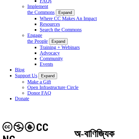
FAQs
Implement
the Commons
Expand
Where CC Makes An Impact
Resources
Search the Commons
Engage
the People
Expand
Training + Webinars
Advocacy
Community
Events
Blog
Support Us
Expand
Make a Gift
Open Infrastructure Circle
Donor FAQ
Donate
CC
অ-বাণিজ্যিক