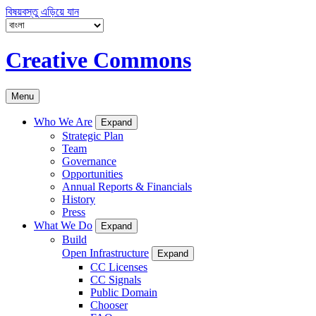
বিষয়বস্তু এড়িয়ে যান
Creative Commons
Menu
Who We Are
Expand
Strategic Plan
Team
Governance
Opportunities
Annual Reports & Financials
History
Press
What We Do
Expand
Build
Open Infrastructure
Expand
CC Licenses
CC Signals
Public Domain
Chooser