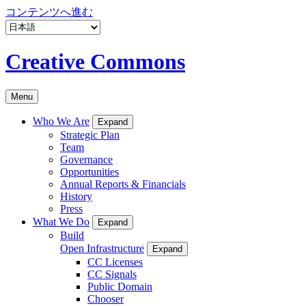
コンテンツへ進む
Creative Commons
Menu
Who We Are
Expand
Strategic Plan
Team
Governance
Opportunities
Annual Reports & Financials
History
Press
What We Do
Expand
Build
Open Infrastructure
Expand
CC Licenses
CC Signals
Public Domain
Chooser