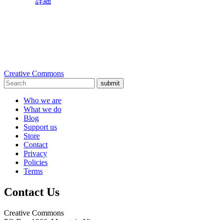
詳細
Creative Commons
submit
Who we are
What we do
Blog
Support us
Store
Contact
Privacy
Policies
Terms
Contact Us
Creative Commons