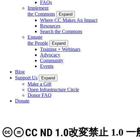
FAQs
Implement
the Commons
Expand
Where CC Makes An Impact
Resources
Search the Commons
Engage
the People
Expand
Training + Webinars
Advocacy
Community
Events
Blog
Support Us
Expand
Make a Gift
Open Infrastructure Circle
Donor FAQ
Donate
CC ND 1.0
改変禁止 1.0 一