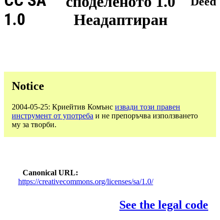
CC SA
споделеното 1.0
Deed
1.0
Неадаптиран
Notice
2004-05-25: Криейтив Комънс
извади този правен
инструмент от употреба
и не препоръчва използването
му за творби.
Canonical URL
https://creativecommons.org/licenses/sa/1.0/
See the legal code