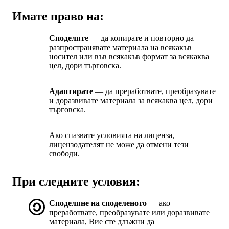
Имате право на:
Споделяте
— да копирате и повторно да
разпространявате материала на всякакъв
носител или във всякакъв формат за всякаква
цел, дори търговска.
Адаптирате
— да преработвате, преобразувате
и доразвивате материала за всякаква цел, дори
търговска.
Ако спазвате условията на лиценза,
лицензодателят не може да отмени тези
свободи.
При следните условия:
Споделяне на споделеното
— ако
преработвате, преобразувате или доразвивате
материала, Вие сте длъжни да