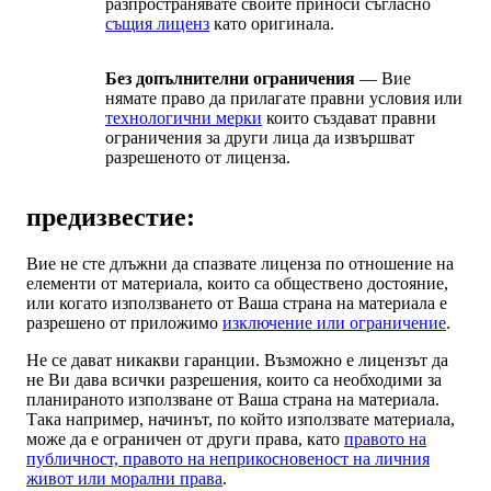
разпространявате своите приноси съгласно
същия лиценз
като оригинала.
Без допълнителни ограничения
— Вие
нямате право да прилагате правни условия или
технологични мерки
които създават правни
ограничения за други лица да извършват
разрешеното от лиценза.
предизвестие:
Вие не сте длъжни да спазвате лиценза по отношение на
елементи от материала, които са обществено достояние,
или когато използването от Ваша страна на материала е
разрешено от приложимо
изключение или ограничение
.
Не се дават никакви гаранции. Възможно е лицензът да
не Ви дава всички разрешения, които са необходими за
планираното използване от Ваша страна на материала.
Така например, начинът, по който използвате материала,
може да е ограничен от други права, като
правото на
публичност, правото на неприкосновеност на личния
живот или морални права
.