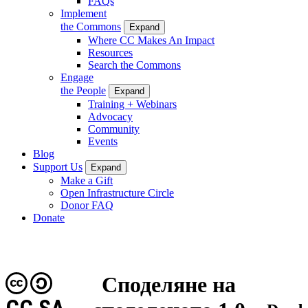
FAQs
Implement
the Commons
Expand
Where CC Makes An Impact
Resources
Search the Commons
Engage
the People
Expand
Training + Webinars
Advocacy
Community
Events
Blog
Support Us
Expand
Make a Gift
Open Infrastructure Circle
Donor FAQ
Donate
Споделяне на