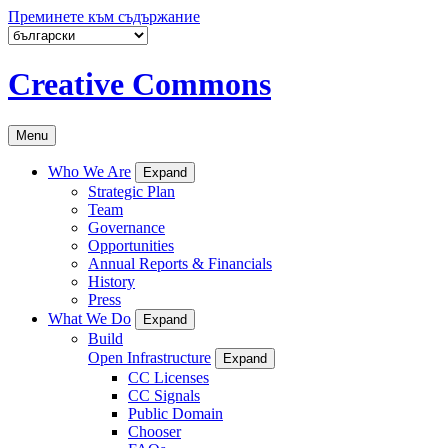
Преминете към съдържание
Creative Commons
Menu
Who We Are
Expand
Strategic Plan
Team
Governance
Opportunities
Annual Reports & Financials
History
Press
What We Do
Expand
Build
Open Infrastructure
Expand
CC Licenses
CC Signals
Public Domain
Chooser