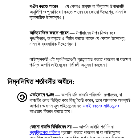
বণ্টন করতে পারেন
— যে কোনও মাধ্যম বা বিন্যাসে উপাদানটি
অনুলিপি ও পুনঃবিতরণ করতে পারেন যে কোনো উদ্দেশ্যে, এমনকি
ব্যবসায়িক উদ্দেশ্যেও।
অভিযোজিত করতে পারেন
— উপাদানের উপর নির্ভর করে
পুনঃমিশ্রণ, রূপান্তর ও নির্মাণ করতে পারেন যে কোনো উদ্দেশ্যে,
এমনকি ব্যবসায়িক উদ্দেশ্যেও।
লাইসেন্সকারী এই স্বাধীনতাগুলি প্রত্যাহার করতে পারবেন না যতক্ষণ
পর্যন্ত আপনি লাইসেন্সের শর্তাবলী অনুসরণ করছেন।
নিম্নলিখিত শর্তাবলীর অধীনে:
একইভাবে বণ্টন
— আপনি যদি কাজটি পরিবর্তন, রুপান্তর, বা
কাজটির ওপর ভিত্তি করে কিছু তৈরি করেন, তবে আপনাকে অবশ্যই
আপনার অবদান মূল লাইসেন্সের মত
একই রকমের লাইসেন্সের
আওতায় বিতরণ করতে হবে।
কোনো বাড়তি বিধিনিষেধ নয়
— আপনি আইনি শর্তাদি বা
প্রযুক্তিগত পরিমাপ
প্রয়োগ করতে পারবেন না যা লাইসেন্সের
অনুমতিপত্রে বৈধভাবে কোন কিছু করা থেকে অন্যদের সীমাবদ্ধ