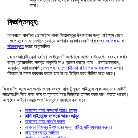
করে।
বিজ্ঞপ্তিসমূহ:
আপনাকে পাবলিক ডোমেইনে থাকা বিষয়বস্তুর উপাদানের জন্য লাইসেন্স মেনে
চলতে হবে না বা সেখানে যেখানে আপনার ব্যবহার একটি প্রযোজ্য
ব্যতিক্রম বা
সীমাবদ্ধতা
দ্বারা অনুমোদিত।
কোন ওয়ারেন্টি দেয়া হয়নি। লাইসেন্সটি আপনাকে আপনার উদ্দেশ্যে ব্যবহার করার
জন্য প্রয়োজনীয় সমস্ত অনুমতি নাও প্রদান করতে পারে। উদাহরণস্বরূপ,
অন্যান্য অধিকারগুলি যেমন
প্রচার, গোপনীয়তা বা নৈতিক অধিকারগুলি
আপনি
কীভাবে উপাদান ব্যবহার করেন তার উপর ভিত্তি করে সীমিত হতে পারে।
ক্রিয়েটিভ কমন্স হল অলাভজনক সংস্থা যারা উন্মুক্ত লাইসেন্স এবং অন্যান্য আইনী
সরঞ্জামগুলি নিয়ে কাজ করে যা ব্যবহার করে নির্মাতারা তাদের কাজ ভাগ করতে পারেন।
আমাদের আইনি সরঞ্জামগুলি বিনামূল্যে ব্যবহার করা যাবে।
আমাদের কাজ সম্পর্কে আরও জানুন
সিসি লাইসেন্সিং সম্পর্কে আরও জানুন
আমাদের কাজ সমর্থন করুন
আপনার নিজস্ব উপাদানের জন্য লাইসেন্সটি ব্যবহার করুন।
লাইসেন্সসমূহের তালিকা