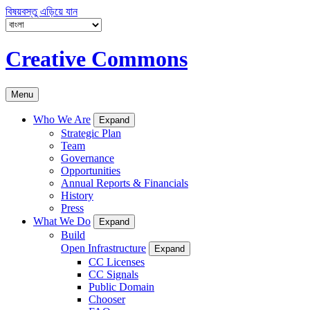
বিষয়বস্তু এড়িয়ে যান
Creative Commons
Menu
Who We Are
Expand
Strategic Plan
Team
Governance
Opportunities
Annual Reports & Financials
History
Press
What We Do
Expand
Build
Open Infrastructure
Expand
CC Licenses
CC Signals
Public Domain
Chooser