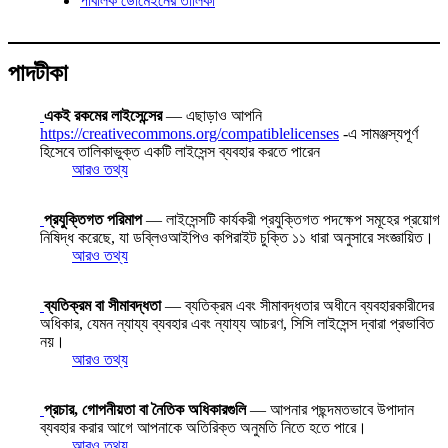
পাবলিক ডোমেইনের তালিকা
পাদটীকা
একই রকমের লাইসেন্সের
— এছাড়াও আপনি
https://creativecommons.org/compatiblelicenses
-এ সামঞ্জস্যপূর্ণ
হিসেবে তালিকাভুক্ত একটি লাইসেন্স ব্যবহার করতে পারেন
আরও তথ্য
প্রযুক্তিগত পরিমাপ
— লাইসেন্সটি কার্যকরী প্রযুক্তিগত পদক্ষেপ সমূহের প্রয়োগ
নিষিদ্ধ করেছে, যা ডব্লিওআইপিও কপিরাইট চুক্তি ১১ ধারা অনুসারে সংজ্ঞায়িত।
আরও তথ্য
ব্যতিক্রম বা সীমাবদ্ধতা
— ব্যতিক্রম এবং সীমাবদ্ধতার অধীনে ব্যবহারকারীদের
অধিকার, যেমন ন্যায্য ব্যবহার এবং ন্যায্য আচরণ, সিসি লাইসেন্স দ্বারা প্রভাবিত
নয়।
আরও তথ্য
প্রচার, গোপনীয়তা বা নৈতিক অধিকারগুলি
— আপনার পছন্দমতভাবে উপাদান
ব্যবহার করার আগে আপনাকে অতিরিক্ত অনুমতি নিতে হতে পারে।
আরও তথ্য