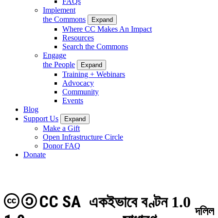
FAQs
Implement
the Commons
Expand
Where CC Makes An Impact
Resources
Search the Commons
Engage
the People
Expand
Training + Webinars
Advocacy
Community
Events
Blog
Support Us
Expand
Make a Gift
Open Infrastructure Circle
Donor FAQ
Donate
CC SA
একইভাবে বণ্টন 1.0
দলিল