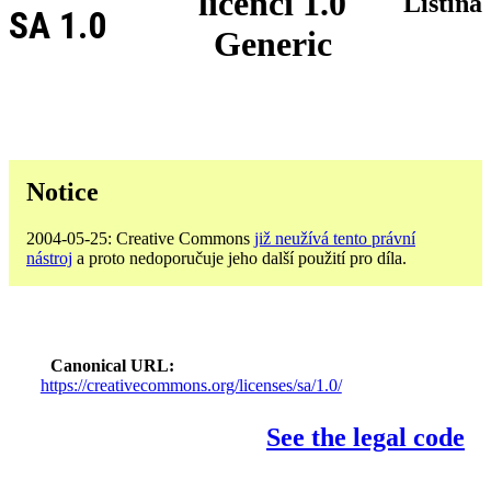
licenci 1.0
Listina
SA 1.0
Generic
Notice
2004-05-25: Creative Commons
již neužívá tento právní
nástroj
a proto nedoporučuje jeho další použití pro díla.
Canonical URL
https://creativecommons.org/licenses/sa/1.0/
See the legal code