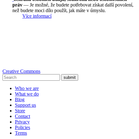
práv
— Je možné, že budete potřebovat získat další povolení,
než budete moci dílo použít, jak máte v úmyslu.
Více informací
Creative Commons
submit
Who we are
What we do
Blog
Support us
Store
Contact
Privacy
Policies
Terms