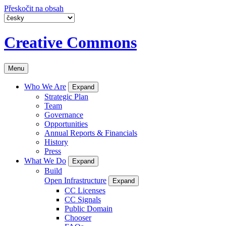
Přeskočit na obsah
Creative Commons
Menu
Who We Are
Expand
Strategic Plan
Team
Governance
Opportunities
Annual Reports & Financials
History
Press
What We Do
Expand
Build
Open Infrastructure
Expand
CC Licenses
CC Signals
Public Domain
Chooser