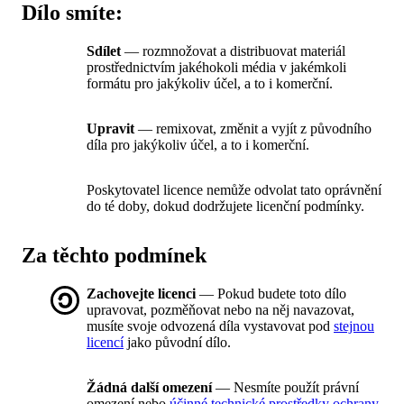
Dílo smíte:
Sdílet
— rozmnožovat a distribuovat materiál
prostřednictvím jakéhokoli média v jakémkoli
formátu pro jakýkoliv účel, a to i komerční.
Upravit
— remixovat, změnit a vyjít z původního
díla pro jakýkoliv účel, a to i komerční.
Poskytovatel licence nemůže odvolat tato oprávnění
do té doby, dokud dodržujete licenční podmínky.
Za těchto podmínek
Zachovejte licenci
— Pokud budete toto dílo
upravovat, pozměňovat nebo na něj navazovat,
musíte svoje odvozená díla vystavovat pod
stejnou
licencí
jako původní dílo.
Žádná další omezení
— Nesmíte použít právní
omezení nebo
účinné technické prostředky ochrany
,