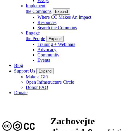
FAQs
Implement
the Commons
Expand
Where CC Makes An Impact
Resources
Search the Commons
Engage
the People
Expand
Training + Webinars
Advocacy
Community
Events
Blog
Support Us
Expand
Make a Gift
Open Infrastructure Circle
Donor FAQ
Donate
Zachovejte
CC