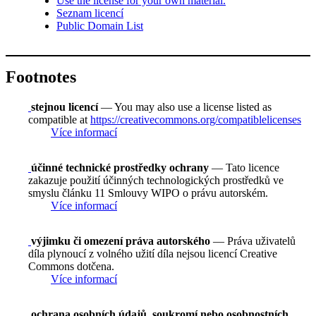
Use the license for your own material.
Seznam licencí
Public Domain List
Footnotes
stejnou licencí
— You may also use a license listed as
compatible at
https://creativecommons.org/compatiblelicenses
Více informací
účinné technické prostředky ochrany
— Tato licence
zakazuje použití účinných technologických prostředků ve
smyslu článku 11 Smlouvy WIPO o právu autorském.
Více informací
výjimku či omezení práva autorského
— Práva uživatelů
díla plynoucí z volného užití díla nejsou licencí Creative
Commons dotčena.
Více informací
ochrana osobních údajů, soukromí nebo osobnostních