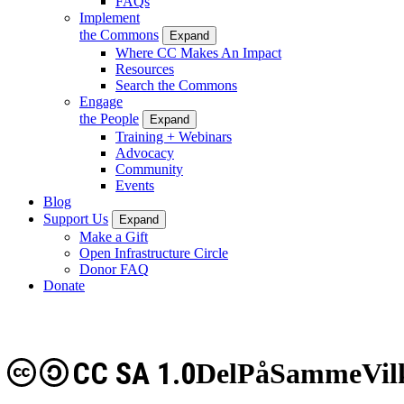
FAQs
Implement
the Commons
Expand
Where CC Makes An Impact
Resources
Search the Commons
Engage
the People
Expand
Training + Webinars
Advocacy
Community
Events
Blog
Support Us
Expand
Make a Gift
Open Infrastructure Circle
Donor FAQ
Donate
CC SA 1.0
DelPåSammeVilk