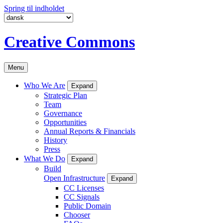
Spring til indholdet
Creative Commons
Menu
Who We Are
Expand
Strategic Plan
Team
Governance
Opportunities
Annual Reports & Financials
History
Press
What We Do
Expand
Build
Open Infrastructure
Expand
CC Licenses
CC Signals
Public Domain
Chooser