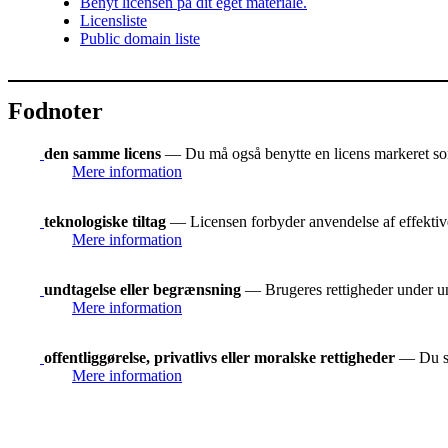
Benyt licensen på dit eget materiale.
Licensliste
Public domain liste
Fodnoter
den samme licens
— Du må også benytte en licens markeret 
Mere information
teknologiske tiltag
— Licensen forbyder anvendelse af effektive 
Mere information
undtagelse eller begrænsning
— Brugeres rettigheder under und
Mere information
offentliggørelse, privatlivs eller moralske rettigheder
— Du ska
Mere information