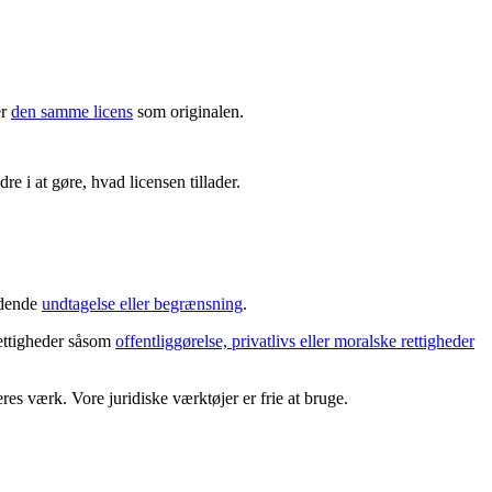
er
den samme licens
som originalen.
re i at gøre, hvad licensen tillader.
ældende
undtagelse eller begrænsning
.
rettigheder såsom
offentliggørelse, privatlivs eller moralske rettigheder
es værk. Vore juridiske værktøjer er frie at bruge.