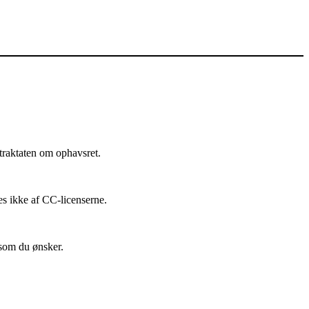
traktaten om ophavsret.
es ikke af CC-licenserne.
 som du ønsker.