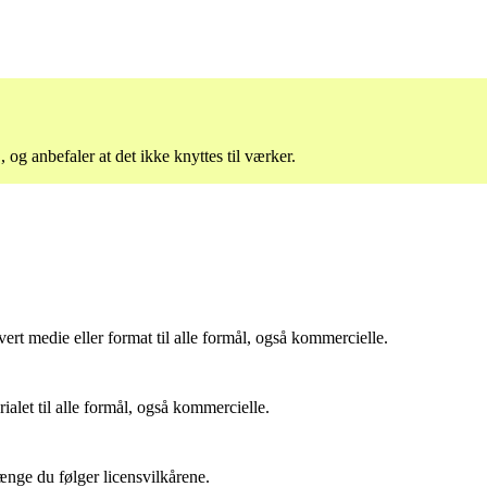
, og anbefaler at det ikke knyttes til værker.
ert medie eller format til alle formål, også kommercielle.
let til alle formål, også kommercielle.
ænge du følger licensvilkårene.