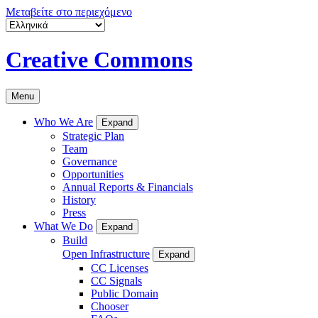
Μεταβείτε στο περιεχόμενο
Creative Commons
Menu
Who We Are
Expand
Strategic Plan
Team
Governance
Opportunities
Annual Reports & Financials
History
Press
What We Do
Expand
Build
Open Infrastructure
Expand
CC Licenses
CC Signals
Public Domain
Chooser