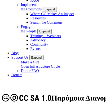
FAQs
Implement
the Commons
Expand
Where CC Makes An Impact
Resources
Search the Commons
Engage
the People
Expand
Training + Webinars
Advocacy
Community
Events
Blog
Support Us
Expand
Make a Gift
Open Infrastructure Circle
Donor FAQ
Donate
CC SA 1.0
Παρόμοια Διανομ