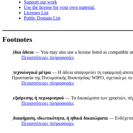
Support our work
Use the license for your own material.
Licenses List
Public Domain List
Footnotes
ίδια άδεια
— You may also use a license listed as compatible a
Περισσότερες πληροφορίες
τεχνολογικά μέτρα
— Η άδεια απαγορεύει τη εφαρμογή αποτε
Προστασία της Πνευματικής Ιδιοκτησίας/ WIPO, σχετικά με το 
Περισσότερες πληροφορίες
εξαίρεσης ή περιορισμού
— Τα δικαιώματα των χρηστών, πέρα
Περισσότερες πληροφορίες
διαφήμιση, ιδιωτικότητα, ή ηθικά δικαιώματα
— Ενδέχεται 
Περισσότερες πληροφορίες