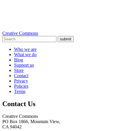
Creative Commons
submit
Who we are
What we do
Blog
Support us
Store
Contact
Privacy
Policies
Terms
Contact Us
Creative Commons
PO Box 1866, Mountain View,
CA 94042