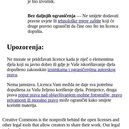
je bio izvornik.
Bez daljnjih ograničenja
— Ne smijete dodavati
pravne uvjete ili
tehnološke mjere zaštite
koji će
druge pravno ograničiti da čine ono što im licenca
dopušta.
Upozorenja:
Ne morate se pridržavati licence kada je riječ o elementima
djela koji su javno dobro ili gdje je Vaše iskorištavanje djela
dopušteno zakonskim
iznimkama i ograničenjima autorskog
prava
.
Nema jamstava. Licenca Vam možda ne daje sva potrebna
dopuštena za Vašu željeno korištenje djela. Primjerice, druga
prava
poput prava nad objavljivanjem osobne fotografije, pravo
privatnosti ili moralno pravo
može ograničiti kako smijete
koristiti materija.
Creative Commons is the nonprofit behind the open licenses and
other legal tools that allow creators to share their work. Our legal