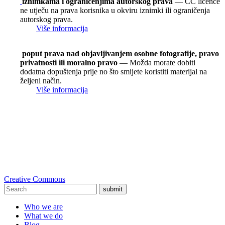
iznimkama i ograničenjima autorskog prava
— CC licence
ne utječu na prava korisnika u okviru iznimki ili ograničenja
autorskog prava.
Više informacija
poput prava nad objavljivanjem osobne fotografije, pravo
privatnosti ili moralno pravo
— Možda morate dobiti
dodatna dopuštenja prije no što smijete koristiti materijal na
željeni način.
Više informacija
Creative Commons
submit
Who we are
What we do
Blog