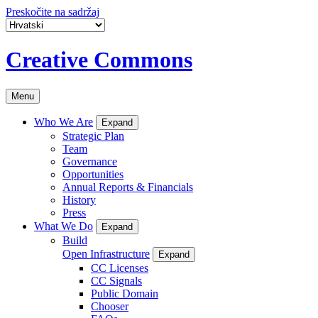
Preskočite na sadržaj
Creative Commons
Menu
Who We Are
Expand
Strategic Plan
Team
Governance
Opportunities
Annual Reports & Financials
History
Press
What We Do
Expand
Build
Open Infrastructure
Expand
CC Licenses
CC Signals
Public Domain
Chooser