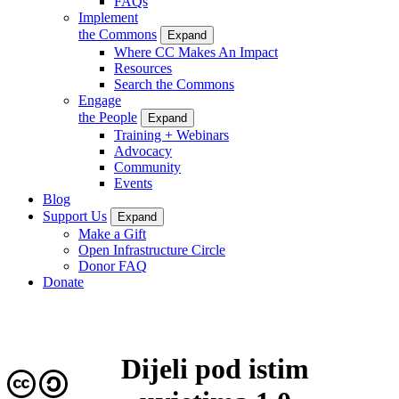
FAQs
Implement
the Commons
Expand
Where CC Makes An Impact
Resources
Search the Commons
Engage
the People
Expand
Training + Webinars
Advocacy
Community
Events
Blog
Support Us
Expand
Make a Gift
Open Infrastructure Circle
Donor FAQ
Donate
Dijeli pod istim