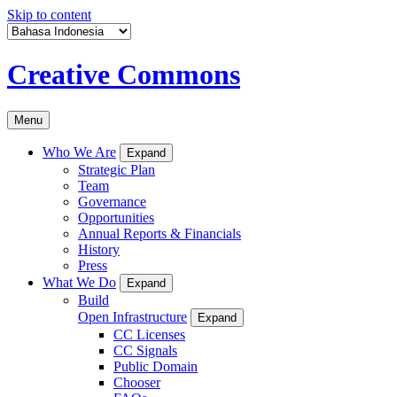
Skip to content
Creative Commons
Menu
Who We Are
Expand
Strategic Plan
Team
Governance
Opportunities
Annual Reports & Financials
History
Press
What We Do
Expand
Build
Open Infrastructure
Expand
CC Licenses
CC Signals
Public Domain
Chooser