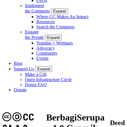
FAQs
Implement
the Commons
Expand
Where CC Makes An Impact
Resources
Search the Commons
Engage
the People
Expand
Training + Webinars
Advocacy
Community
Events
Blog
Support Us
Expand
Make a Gift
Open Infrastructure Circle
Donor FAQ
Donate
CC
BerbagiSerupa
Deed