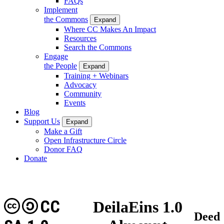
FAQs
Implement
the Commons
Expand
Where CC Makes An Impact
Resources
Search the Commons
Engage
the People
Expand
Training + Webinars
Advocacy
Community
Events
Blog
Support Us
Expand
Make a Gift
Open Infrastructure Circle
Donor FAQ
Donate
CC
DeilaEins 1.0
Deed