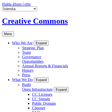
Halda áfram í efni
Creative Commons
Menu
Who We Are
Expand
Strategic Plan
Team
Governance
Opportunities
Annual Reports & Financials
History
Press
What We Do
Expand
Build
Open Infrastructure
Expand
CC Licenses
CC Signals
Public Domain
Chooser