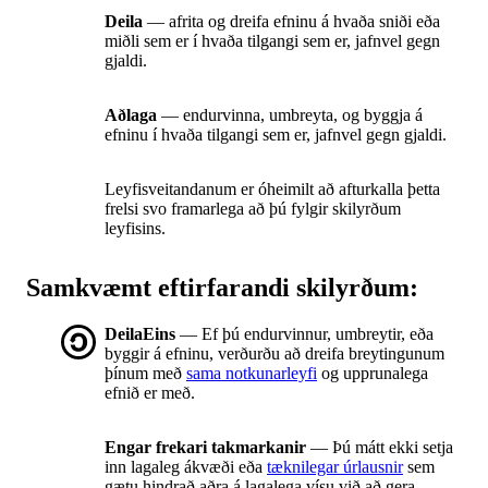
Deila
— afrita og dreifa efninu á hvaða sniði eða
miðli sem er í hvaða tilgangi sem er, jafnvel gegn
gjaldi.
Aðlaga
— endurvinna, umbreyta, og byggja á
efninu í hvaða tilgangi sem er, jafnvel gegn gjaldi.
Leyfisveitandanum er óheimilt að afturkalla þetta
frelsi svo framarlega að þú fylgir skilyrðum
leyfisins.
Samkvæmt eftirfarandi skilyrðum:
DeilaEins
— Ef þú endurvinnur, umbreytir, eða
byggir á efninu, verðurðu að dreifa breytingunum
þínum með
sama notkunarleyfi
og upprunalega
efnið er með.
Engar frekari takmarkanir
— Þú mátt ekki setja
inn lagaleg ákvæði eða
tæknilegar úrlausnir
sem
gætu hindrað aðra á lagalega vísu við að gera