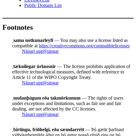
Public Domain List
Footnotes
sama notkunarleyfi
— You may also use a license listed as
compatible at
https://creativecommons.org/compatiblelicenses
Nánari upplýsingar
tæknilegar úrlausnir
— The license prohibits application of
effective technological measures, defined with reference to
Article 11 of the WIPO Copyright Treaty.
Nánari upplýsingar
undanþágum eða takmörkunum
— The rights of users
under exceptions and limitations, such as fair use and fair
dealing, are not affected by the CC licenses.
Nánari upplýsingar
birtingu, friðhelgi, eða sæmdarrétt
— Þú gætir þarfnast
viðbótarheimilda áður en þú getur notað efnið eins og þú