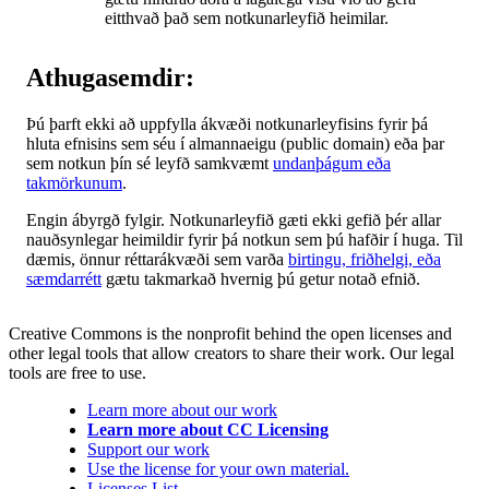
eitthvað það sem notkunarleyfið heimilar.
Athugasemdir:
Þú þarft ekki að uppfylla ákvæði notkunarleyfisins fyrir þá
hluta efnisins sem séu í almannaeigu (public domain) eða þar
sem notkun þín sé leyfð samkvæmt
undanþágum eða
takmörkunum
.
Engin ábyrgð fylgir. Notkunarleyfið gæti ekki gefið þér allar
nauðsynlegar heimildir fyrir þá notkun sem þú hafðir í huga. Til
dæmis, önnur réttarákvæði sem varða
birtingu, friðhelgi, eða
sæmdarrétt
gætu takmarkað hvernig þú getur notað efnið.
Creative Commons is the nonprofit behind the open licenses and
other legal tools that allow creators to share their work. Our legal
tools are free to use.
Learn more about our work
Learn more about CC Licensing
Support our work
Use the license for your own material.
Licenses List