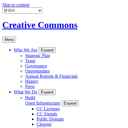
Skip to content
Creative Commons
Menu
Who We Are
Expand
Strategic Plan
Team
Governance
Opportunities
Annual Reports & Financials
History
Press
What We Do
Expand
Build
Open Infrastructure
Expand
CC Licenses
CC Signals
Public Domain
Chooser