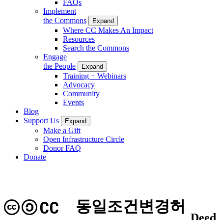
FAQs
Implement
the Commons
Expand
Where CC Makes An Impact
Resources
Search the Commons
Engage
the People
Expand
Training + Webinars
Advocacy
Community
Events
Blog
Support Us
Expand
Make a Gift
Open Infrastructure Circle
Donor FAQ
Donate
동일조건변경허
CC
Deed