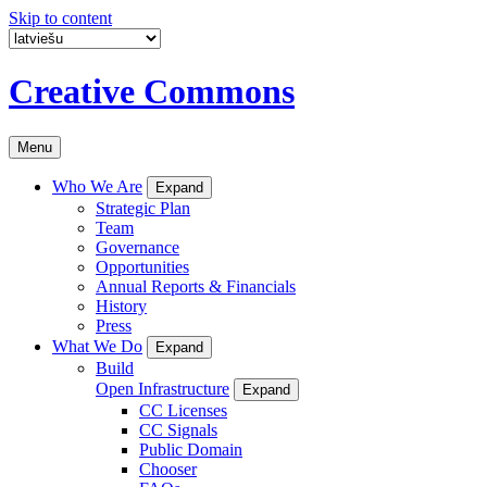
Skip to content
Creative Commons
Menu
Who We Are
Expand
Strategic Plan
Team
Governance
Opportunities
Annual Reports & Financials
History
Press
What We Do
Expand
Build
Open Infrastructure
Expand
CC Licenses
CC Signals
Public Domain
Chooser