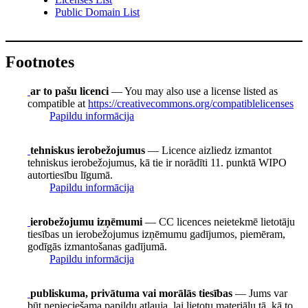
Public Domain List
Footnotes
ar to pašu licenci
— You may also use a license listed as
compatible at
https://creativecommons.org/compatiblelicenses
Papildu informācija
tehniskus ierobežojumus
— Licence aizliedz izmantot
tehniskus ierobežojumus, kā tie ir norādīti 11. punktā WIPO
autortiesību līgumā.
Papildu informācija
ierobežojumu izņēmumi
— CC licences neietekmē lietotāju
tiesības un ierobežojumus izņēmumu gadījumos, piemēram,
godīgās izmantošanas gadījumā.
Papildu informācija
publiskuma, privātuma vai morālās tiesības
— Jums var
būt nepieciešama papildu atļauja, lai lietotu materiālu tā, kā to