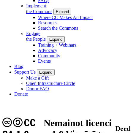
FAQs
Implement
the Commons
Expand
Where CC Makes An Impact
Resources
Search the Commons
Engage
the People
Expand
Training + Webinars
Advocacy
Community
Events
Blog
Support Us
Expand
Make a Gift
Open Infrastructure Circle
Donor FAQ
Donate
CC
Nemainot licenci
Deed