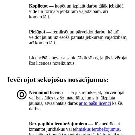
Koplietot
— kopēt un izplatīt darbu tālāk jebkādā
vidē un formātā jebkurām vajadzībām, arī
komerciāli.
Pielāgot
— remiksēt un pārveidot darbu, kā arī
veidot jaunu uz esošā pamata jebkurām vajadzībām,
arī komerciāli.
Licencētājs nevar atsaukt šīs tiesības, ja jūs ievērojat
šos licences noteikumus.
Ievērojot sekojošus nosacījumus:
Nemainot licenci
— Ja jūs remiksējat, pārveidojat
vai balstāties uz šo materiālu, jums ir jāizplata
jaunais, atvasinātais darbs
ar to pašu licenci
kā šis
darbs.
Bez papildu ierobežojumiem
— Jūs nedrīkstat
izmantot juridiskus vai
tehniskus ierobežojumus
,
kas citiem traucē izmantot darbu tā, kā to ir atļauts