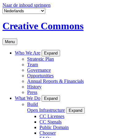
Naar de inhoud springen
Creative Commons
Menu
Who We Are
Expand
Strategic Plan
Team
Governance
Opportunities
Annual Reports & Financials
History
Press
What We Do
Expand
Build
Open Infrastructure
Expand
CC Licenses
CC Signals
Public Domain
Chooser