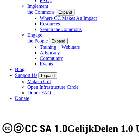
FAQs
Implement
the Commons
Expand
Where CC Makes An Impact
Resources
Search the Commons
Engage
the People
Expand
Training + Webinars
Advocacy
Community
Events
Blog
Support Us
Expand
Make a Gift
Open Infrastructure Circle
Donor FAQ
Donate
CC SA 1.0
GelijkDelen 1.0