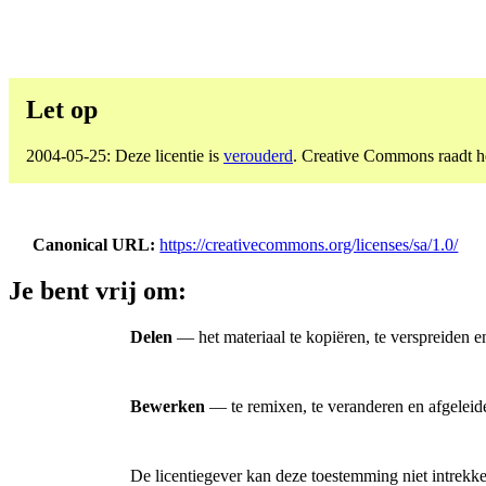
Let op
2004-05-25: Deze licentie is
verouderd
. Creative Commons raadt het
Canonical URL
https://creativecommons.org/licenses/sa/1.0/
Je bent vrij om:
Delen
— het materiaal te kopiëren, te verspreiden e
Bewerken
— te remixen, te veranderen en afgeleid
De licentiegever kan deze toestemming niet intrekk