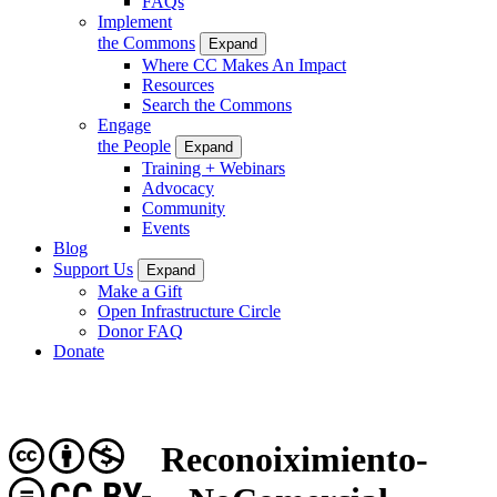
FAQs
Implement
the Commons
Expand
Where CC Makes An Impact
Resources
Search the Commons
Engage
the People
Expand
Training + Webinars
Advocacy
Community
Events
Blog
Support Us
Expand
Make a Gift
Open Infrastructure Circle
Donor FAQ
Donate
Reconoiximiento-
CC BY-