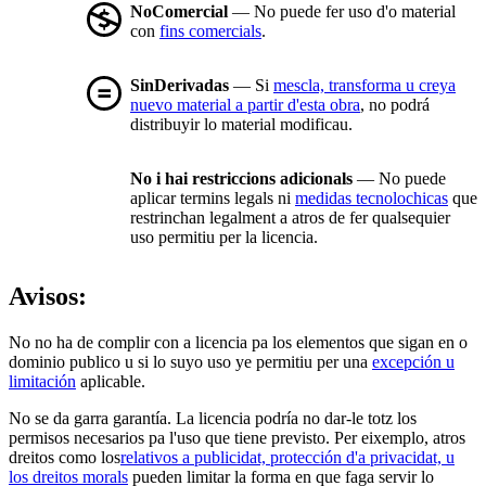
NoComercial
— No puede fer uso d'o material
con
fins comercials
.
SinDerivadas
— Si
mescla, transforma u creya
nuevo material a partir d'esta obra
, no podrá
distribuyir lo material modificau.
No i hai restriccions adicionals
— No puede
aplicar termins legals ni
medidas tecnolochicas
que
restrinchan legalment a atros de fer qualsequier
uso permitiu per la licencia.
Avisos:
No no ha de complir con a licencia pa los elementos que sigan en o
dominio publico u si lo suyo uso ye permitiu per una
excepción u
limitación
aplicable.
No se da garra garantía. La licencia podría no dar-le totz los
permisos necesarios pa l'uso que tiene previsto. Per eixemplo, atros
dreitos como los
relativos a publicidat, protección d'a privacidat, u
los dreitos morals
pueden limitar la forma en que faga servir lo