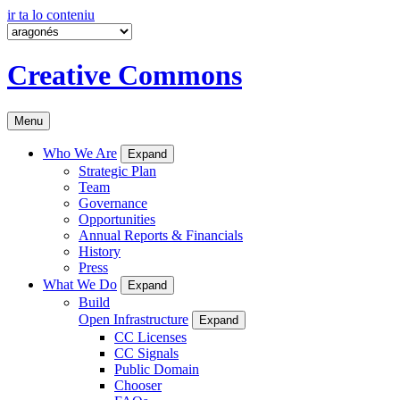
ir ta lo conteniu
Creative Commons
Menu
Who We Are
Expand
Strategic Plan
Team
Governance
Opportunities
Annual Reports & Financials
History
Press
What We Do
Expand
Build
Open Infrastructure
Expand
CC Licenses
CC Signals
Public Domain
Chooser