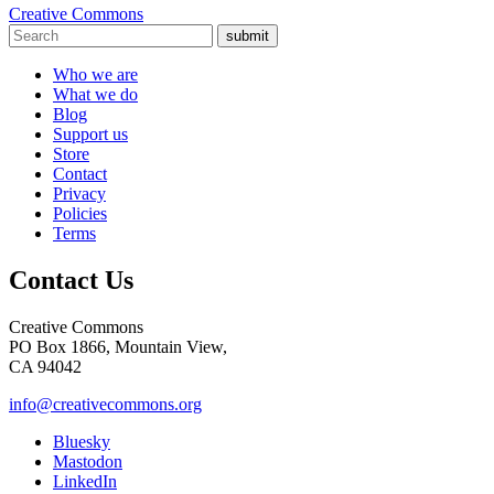
Creative Commons
submit
Who we are
What we do
Blog
Support us
Store
Contact
Privacy
Policies
Terms
Contact Us
Creative Commons
PO Box 1866, Mountain View,
CA 94042
info@creativecommons.org
Bluesky
Mastodon
LinkedIn