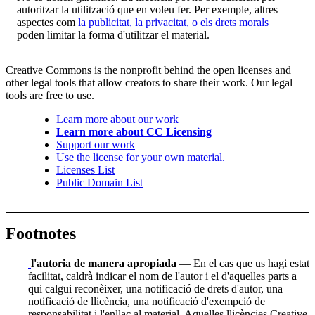
autoritzar la utilització que en voleu fer. Per exemple, altres
aspectes com
la publicitat, la privacitat, o els drets morals
poden limitar la forma d'utilitzar el material.
Creative Commons is the nonprofit behind the open licenses and
other legal tools that allow creators to share their work. Our legal
tools are free to use.
Learn more about our work
Learn more about CC Licensing
Support our work
Use the license for your own material.
Licenses List
Public Domain List
Footnotes
l'autoria de manera apropiada
— En el cas que us hagi estat
facilitat, caldrà indicar el nom de l'autor i el d'aquelles parts a
qui calgui reconèixer, una notificació de drets d'autor, una
notificació de llicència, una notificació d'exempció de
responsabilitat i l'enllaç al material. Aquelles llicències Creative