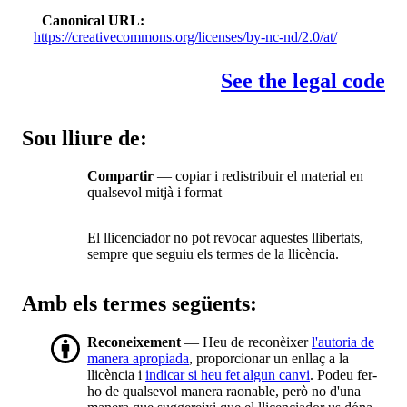
Canonical URL
https://creativecommons.org/licenses/by-nc-nd/2.0/at/
See the legal code
Sou lliure de:
Compartir
— copiar i redistribuir el material en
qualsevol mitjà i format
El llicenciador no pot revocar aquestes llibertats,
sempre que seguiu els termes de la llicència.
Amb els termes següents:
Reconeixement
— Heu de reconèixer
l'autoria de
manera apropiada
, proporcionar un enllaç a la
llicència i
indicar si heu fet algun canvi
. Podeu fer-
ho de qualsevol manera raonable, però no d'una