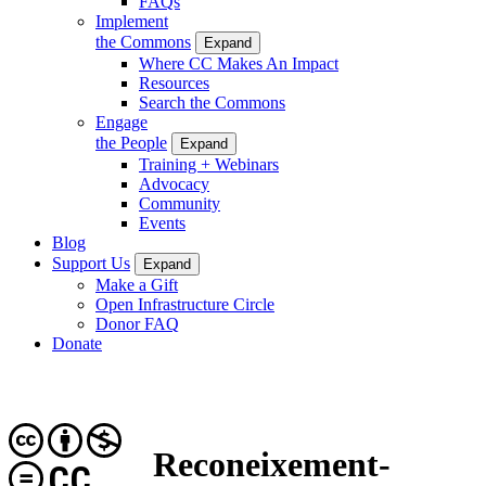
FAQs
Implement
the Commons
Expand
Where CC Makes An Impact
Resources
Search the Commons
Engage
the People
Expand
Training + Webinars
Advocacy
Community
Events
Blog
Support Us
Expand
Make a Gift
Open Infrastructure Circle
Donor FAQ
Donate
Reconeixement-
CC