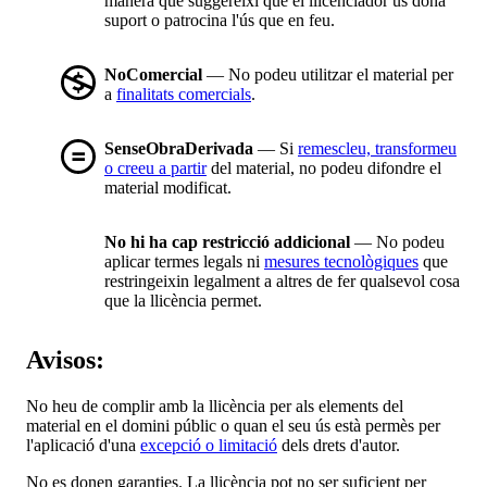
manera que suggereixi que el llicenciador us dóna
suport o patrocina l'ús que en feu.
NoComercial
— No podeu utilitzar el material per
a
finalitats comercials
.
SenseObraDerivada
— Si
remescleu, transformeu
o creeu a partir
del material, no podeu difondre el
material modificat.
No hi ha cap restricció addicional
— No podeu
aplicar termes legals ni
mesures tecnològiques
que
restringeixin legalment a altres de fer qualsevol cosa
que la llicència permet.
Avisos:
No heu de complir amb la llicència per als elements del
material en el domini públic o quan el seu ús està permès per
l'aplicació d'una
excepció o limitació
dels drets d'autor.
No es donen garanties. La llicència pot no ser suficient per