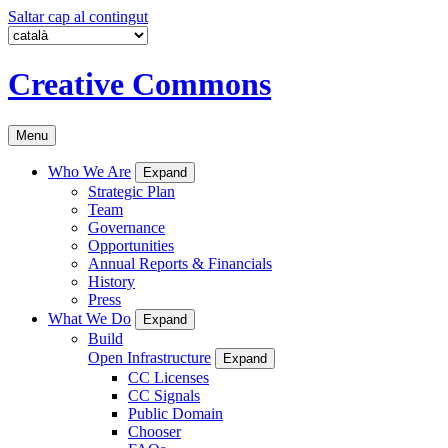
Saltar cap al contingut
Creative Commons
Menu
Who We Are
Expand
Strategic Plan
Team
Governance
Opportunities
Annual Reports & Financials
History
Press
What We Do
Expand
Build
Open Infrastructure
Expand
CC Licenses
CC Signals
Public Domain
Chooser