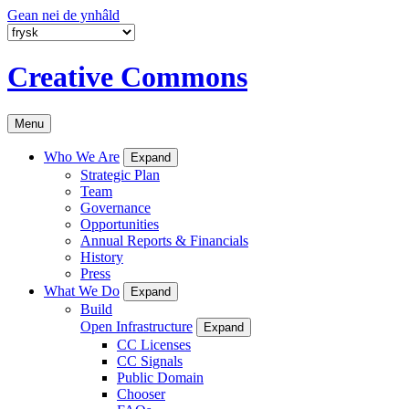
Gean nei de ynhâld
Creative Commons
Menu
Who We Are
Expand
Strategic Plan
Team
Governance
Opportunities
Annual Reports & Financials
History
Press
What We Do
Expand
Build
Open Infrastructure
Expand
CC Licenses
CC Signals
Public Domain
Chooser