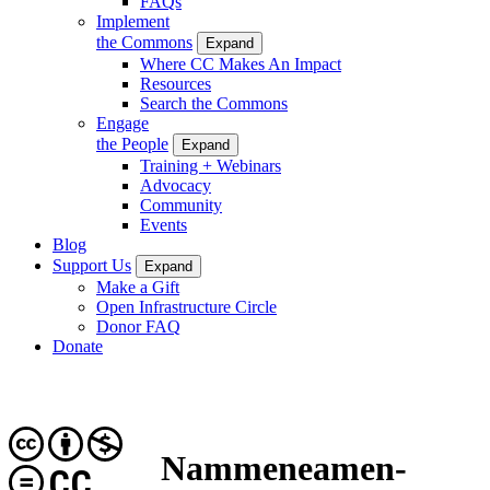
FAQs
Implement
the Commons
Expand
Where CC Makes An Impact
Resources
Search the Commons
Engage
the People
Expand
Training + Webinars
Advocacy
Community
Events
Blog
Support Us
Expand
Make a Gift
Open Infrastructure Circle
Donor FAQ
Donate
Nammeneamen-
CC