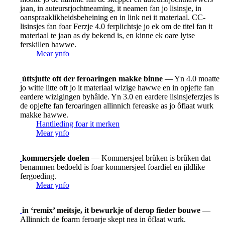
jaan, in auteursrjochtneaming, it neamen fan jo lisinsje, in
oanspraaklikheidsbeheining en in link nei it materiaal. CC-
lisinsjes fan foar Ferzje 4.0 ferplichtsje jo ek om de titel fan it
materiaal te jaan as dy bekend is, en kinne ek oare lytse
ferskillen hawwe.
Mear ynfo
úttsjutte oft der feroaringen makke binne
— Yn 4.0 moatte
jo witte litte oft jo it materiaal wizige hawwe en in opjefte fan
eardere wizigingen byhâlde. Yn 3.0 en eardere lisinsjeferzjes is
de opjefte fan feroaringen allinnich fereaske as jo ôflaat wurk
makke hawwe.
Hantlieding foar it merken
Mear ynfo
kommersjele doelen
— Kommersjeel brûken is brûken dat
benammen bedoeld is foar kommersjeel foardiel en jildlike
fergoeding.
Mear ynfo
in ‘remix’ meitsje, it bewurkje of derop fieder bouwe
—
Allinnich de foarm feroarje skept nea in ôflaat wurk.