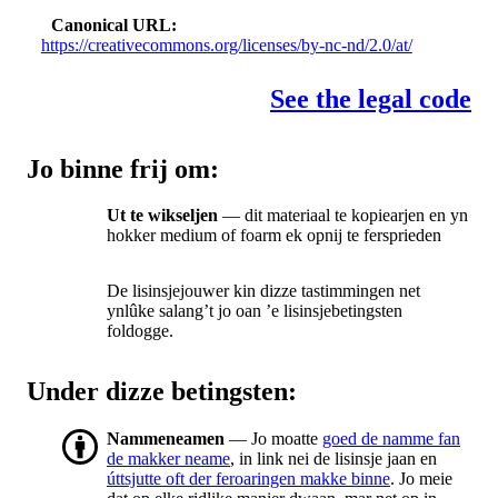
Canonical URL
https://creativecommons.org/licenses/by-nc-nd/2.0/at/
See the legal code
Jo binne frij om:
Ut te wikseljen
— dit materiaal te kopiearjen en yn
hokker medium of foarm ek opnij te fersprieden
De lisinsjejouwer kin dizze tastimmingen net
ynlûke salang’t jo oan ’e lisinsjebetingsten
foldogge.
Under dizze betingsten:
Nammeneamen
— Jo moatte
goed de namme fan
de makker neame
, in link nei de lisinsje jaan en
úttsjutte oft der feroaringen makke binne
. Jo meie