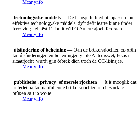
Mear ynfo
technologyske middels
— De lisinsje ferbiedt it tapassen fan
effektive technologyske middels, dy’t definiearre binne ûnder
ferwizing nei kêst 11 fan it WIPO Auteursrjochtferdrach.
Mear ynfo
útsûndering of beheining
— Oan de brûkersrjochten op grûn
fan útsûnderingen en beheiningen yn de Auteurswet, lykas it
sitaatrjocht, wurdt gjin ôfbrek dien troch de CC-lisinsjes.
Mear ynfo
publisiteits-, privacy- of morele rjochten
— It is mooglik dat
jo ferlet ha fan oanfoljende brûkersrjochten om it wurk te
brûken sa’t jo wolle.
Mear ynfo