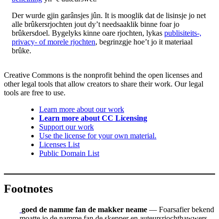
Der wurde gjin garânsjes jûn. It is mooglik dat de lisinsje jo net
alle brûkersrjochten jout dy’t needsaaklik binne foar jo
brûkersdoel. Bygelyks kinne oare rjochten, lykas
publisiteits-,
privacy- of morele rjochten
, begrinzgje hoe’t jo it materiaal
brûke.
Creative Commons is the nonprofit behind the open licenses and
other legal tools that allow creators to share their work. Our legal
tools are free to use.
Learn more about our work
Learn more about CC Licensing
Support our work
Use the license for your own material.
Licenses List
Public Domain List
Footnotes
goed de namme fan de makker neame
— Foarsafier bekend
moatte jo de namme fan de skepper en auteursrjochthawwers