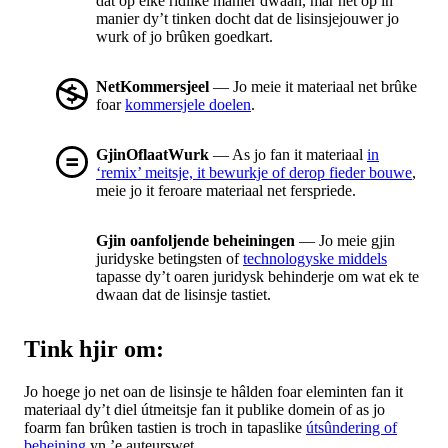
dat op elke ridlike manier dwaan, mar net op in
manier dy’t tinken docht dat de lisinsjejouwer jo
wurk of jo brûken goedkart.
NetKommersjeel
— Jo meie it materiaal net brûke
foar
kommersjele doelen
.
GjinOflaatWurk
— As jo fan it materiaal
in
‘remix’ meitsje, it bewurkje of derop fieder bouwe
,
meie jo it feroare materiaal net ferspriede.
Gjin oanfoljende beheiningen
— Jo meie gjin
juridyske betingsten of
technologyske middels
tapasse dy’t oaren juridysk behinderje om wat ek te
dwaan dat de lisinsje tastiet.
Tink hjir om:
Jo hoege jo net oan de lisinsje te hâlden foar eleminten fan it
materiaal dy’t diel útmeitsje fan it publike domein of as jo
foarm fan brûken tastien is troch in tapaslike
útsûndering of
beheining
yn ’e auteurswet.