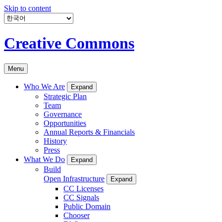
Skip to content
Creative Commons
Menu
Who We Are
Expand
Strategic Plan
Team
Governance
Opportunities
Annual Reports & Financials
History
Press
What We Do
Expand
Build
Open Infrastructure
Expand
CC Licenses
CC Signals
Public Domain
Chooser