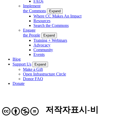
FAQs
Implement
the Commons
Expand
Where CC Makes An Impact
Resources
Search the Commons
Engage
the People
Expand
Training + Webinars
Advocacy
Community
Events
Blog
Support Us
Expand
Make a Gift
Open Infrastructure Circle
Donor FAQ
Donate
저작자표시-비