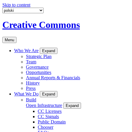
Skip to content
Creative Commons
Menu
Who We Are
Expand
Strategic Plan
Team
Governance
Opportunities
Annual Reports & Financials
History
Press
What We Do
Expand
Build
Open Infrastructure
Expand
CC Licenses
CC Signals
Public Domain
Chooser