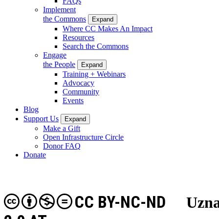
FAQs
Implement
the Commons
Expand
Where CC Makes An Impact
Resources
Search the Commons
Engage
the People
Expand
Training + Webinars
Advocacy
Community
Events
Blog
Support Us
Expand
Make a Gift
Open Infrastructure Circle
Donor FAQ
Donate
CC BY-NC-ND
Uzna