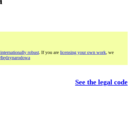
a
internationally robust
. If you are
licensing your own work
, we
 Międzynarodowa
See the legal code