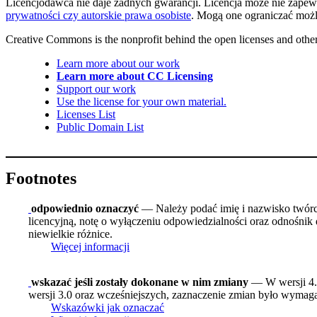
Licencjodawca nie daje żadnych gwarancji. Licencja może nie zapew
prywatności czy autorskie prawa osobiste
. Mogą one ograniczać możl
Creative Commons is the nonprofit behind the open licenses and other le
Learn more about our work
Learn more about CC Licensing
Support our work
Use the license for your own material.
Licenses List
Public Domain List
Footnotes
odpowiednio oznaczyć
— Należy podać imię i nazwisko twórcy 
licencyjną, notę o wyłączeniu odpowiedzialności oraz odnośnik 
niewielkie różnice.
Więcej informacji
wskazać jeśli zostały dokonane w nim zmiany
— W wersji 4.0
wersji 3.0 oraz wcześniejszych, zaznaczenie zmian było wymagan
Wskazówki jak oznaczać