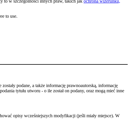
y to w szczególności innych praw, takich jak
ochrona wizerunku,
ee to use.
 zostały podane, a także informację prawnoautorską, informację
odania tytułu utworu - o ile został on podany, oraz mogą mieć inne
hować opisy wcześniejszych modyfikacji (jeśli miały miejsce). W