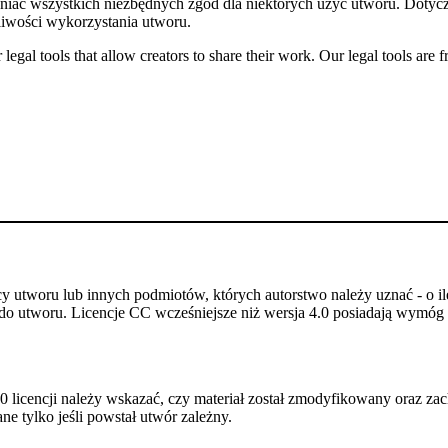
niać wszystkich niezbędnych zgód dla niektórych użyć utworu. Dotycz
iwości wykorzystania utworu.
gal tools that allow creators to share their work. Our legal tools are fr
utworu lub innych podmiotów, których autorstwo należy uznać - o ile
do utworu. Licencje CC wcześniejsze niż wersja 4.0 posiadają wymóg p
 licencji należy wskazać, czy materiał został zmodyfikowany oraz zac
e tylko jeśli powstał utwór zależny.