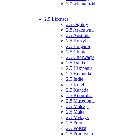
3.0 wietnamski
2.5 Licenses
2.5 Ogólny
2.5 Argentyna
2.5 Australia
2.5 Brazylia
2.5 Bułgaria
2.5 Chiny
2.5 Chorwacja
2.5 Dania
2.5 Hiszpania
2.5 Holandia
2.5 Indie
2.5 Izrael
2.5 Kanada
2.5 Kolumbia
2.5 Macedonia
2.5 Malezja
2.5 Malta
2.5 Meksyk
2.5 Peru
2.5 Polska
2.5 Portugalia