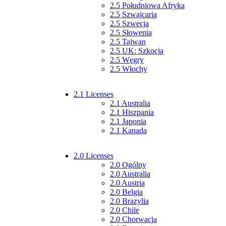
2.5 Południowa Afryka
2.5 Szwajcaria
2.5 Szwecja
2.5 Słowenia
2.5 Tajwan
2.5 UK: Szkocja
2.5 Węgry
2.5 Włochy
2.1 Licenses
2.1 Australia
2.1 Hiszpania
2.1 Japonia
2.1 Kanada
2.0 Licenses
2.0 Ogólny
2.0 Australia
2.0 Austria
2.0 Belgia
2.0 Brazylia
2.0 Chile
2.0 Chorwacja