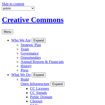
Skip to content
Creative Commons
Menu
Who We Are
Expand
Strategic Plan
Team
Governance
Opportunities
Annual Reports & Financials
History
Press
What We Do
Expand
Build
Open Infrastructure
Expand
CC Licenses
CC Signals
Public Domain
Chooser