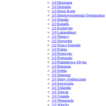
3.0 Hiszpania
3.0 Holandia
3.0 Hong Kong
3.0 Intergovernmental Organization
3.0 Irlandia
3.0 Kanada
3.0 Kostaryka
3.0 Luksemburg
3.0 Niemcy
3.0 Norwegia
3.0 Nowa Zelandia
3.0 Polska
3.0 Portoryko
3.0 Portugalia
3.0 Południowa Afryka
3.0 Rumunia
3.0 Serbia
3.0 Singapur
3.0 Stany Zjednoczone
3.0 Szwajcaria
3.0 Tajlandia
3.0 Tajwan
3.0 Uganda
3.0 Wenezuela
3.0 Włochy