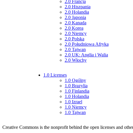
2.0 Francja
2.0 Hiszpania
2.0 Holandia
2.0 Japonia
2.0 Kanada
2.0 Korea
2.0 Niemcy
2.0 Polska
2.0 Południowa Afryka
2.0 Tajwan
2.0 UK: Anglia i Walia
2.0 Włochy
1.0 Licenses
1.0 Ogólny
1.0 Brazylia
1.0 Finlandia
1.0 Holandia
1.0 Izrael
1.0 Niemcy
1.0 Tajwan
Creative Commons is the nonprofit behind the open licenses and other le