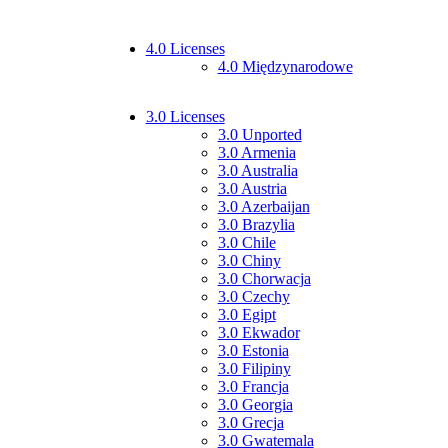
4.0 Licenses
4.0 Międzynarodowe
3.0 Licenses
3.0 Unported
3.0 Armenia
3.0 Australia
3.0 Austria
3.0 Azerbaijan
3.0 Brazylia
3.0 Chile
3.0 Chiny
3.0 Chorwacja
3.0 Czechy
3.0 Egipt
3.0 Ekwador
3.0 Estonia
3.0 Filipiny
3.0 Francja
3.0 Georgia
3.0 Grecja
3.0 Gwatemala