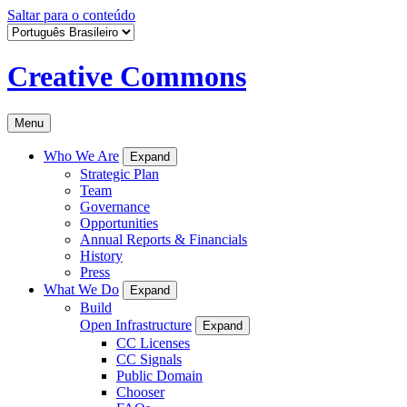
Saltar para o conteúdo
Creative Commons
Menu
Who We Are
Expand
Strategic Plan
Team
Governance
Opportunities
Annual Reports & Financials
History
Press
What We Do
Expand
Build
Open Infrastructure
Expand
CC Licenses
CC Signals
Public Domain
Chooser