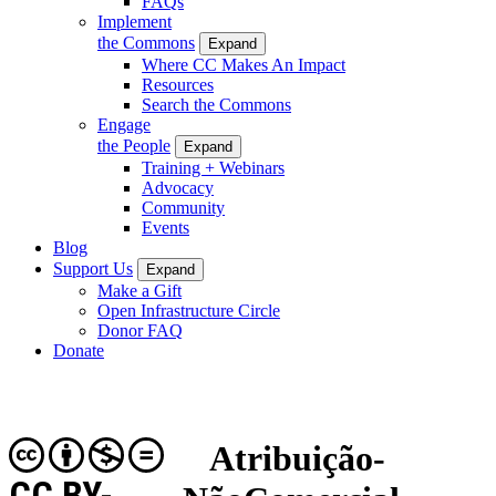
FAQs
Implement
the Commons
Expand
Where CC Makes An Impact
Resources
Search the Commons
Engage
the People
Expand
Training + Webinars
Advocacy
Community
Events
Blog
Support Us
Expand
Make a Gift
Open Infrastructure Circle
Donor FAQ
Donate
Atribuição-
CC BY-