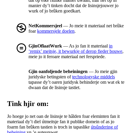
dat op elke ridlike manier dwaan, mar net op in
manier dy’t tinken docht dat de lisinsjejouwer jo
wurk of jo brûken goedkart.
NetKommersjeel
— Jo meie it materiaal net brûke
foar
kommersjele doelen
.
GjinOflaatWurk
— As jo fan it materiaal
in
‘remix’ meitsje, it bewurkje of derop fieder bouwe
,
meie jo it feroare materiaal net ferspriede.
Gjin oanfoljende beheiningen
— Jo meie gjin
juridyske betingsten of
technologyske middels
tapasse dy’t oaren juridysk behinderje om wat ek te
dwaan dat de lisinsje tastiet.
Tink hjir om:
Jo hoege jo net oan de lisinsje te hâlden foar eleminten fan it
materiaal dy’t diel útmeitsje fan it publike domein of as jo
foarm fan brûken tastien is troch in tapaslike
útsûndering of
beheining
yn ’e auteurswet.