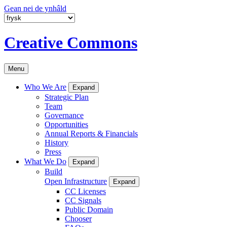
Gean nei de ynhâld
Creative Commons
Menu
Who We Are
Expand
Strategic Plan
Team
Governance
Opportunities
Annual Reports & Financials
History
Press
What We Do
Expand
Build
Open Infrastructure
Expand
CC Licenses
CC Signals
Public Domain
Chooser