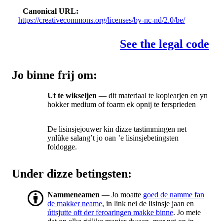
Canonical URL
https://creativecommons.org/licenses/by-nc-nd/2.0/be/
See the legal code
Jo binne frij om:
Ut te wikseljen
— dit materiaal te kopiearjen en yn
hokker medium of foarm ek opnij te fersprieden
De lisinsjejouwer kin dizze tastimmingen net
ynlûke salang’t jo oan ’e lisinsjebetingsten
foldogge.
Under dizze betingsten:
Nammeneamen
— Jo moatte
goed de namme fan
de makker neame
, in link nei de lisinsje jaan en
úttsjutte oft der feroaringen makke binne
. Jo meie