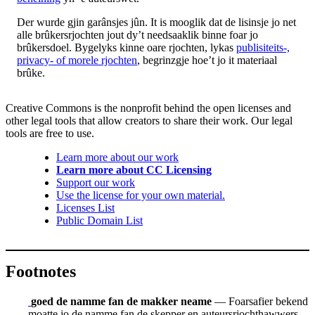
Der wurde gjin garânsjes jûn. It is mooglik dat de lisinsje jo net
alle brûkersrjochten jout dy’t needsaaklik binne foar jo
brûkersdoel. Bygelyks kinne oare rjochten, lykas
publisiteits-,
privacy- of morele rjochten
, begrinzgje hoe’t jo it materiaal
brûke.
Creative Commons is the nonprofit behind the open licenses and
other legal tools that allow creators to share their work. Our legal
tools are free to use.
Learn more about our work
Learn more about CC Licensing
Support our work
Use the license for your own material.
Licenses List
Public Domain List
Footnotes
goed de namme fan de makker neame
— Foarsafier bekend
moatte jo de namme fan de skepper en auteursrjochthawwers