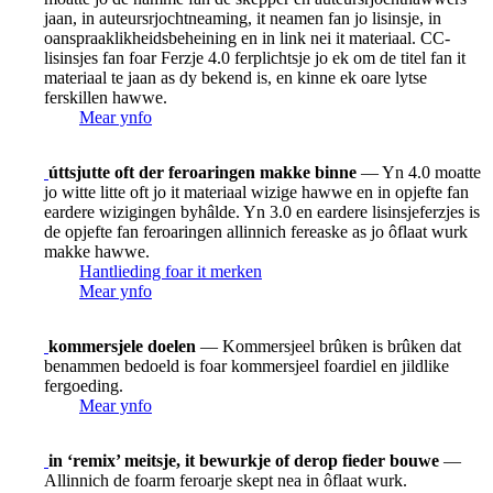
jaan, in auteursrjochtneaming, it neamen fan jo lisinsje, in
oanspraaklikheidsbeheining en in link nei it materiaal. CC-
lisinsjes fan foar Ferzje 4.0 ferplichtsje jo ek om de titel fan it
materiaal te jaan as dy bekend is, en kinne ek oare lytse
ferskillen hawwe.
Mear ynfo
úttsjutte oft der feroaringen makke binne
— Yn 4.0 moatte
jo witte litte oft jo it materiaal wizige hawwe en in opjefte fan
eardere wizigingen byhâlde. Yn 3.0 en eardere lisinsjeferzjes is
de opjefte fan feroaringen allinnich fereaske as jo ôflaat wurk
makke hawwe.
Hantlieding foar it merken
Mear ynfo
kommersjele doelen
— Kommersjeel brûken is brûken dat
benammen bedoeld is foar kommersjeel foardiel en jildlike
fergoeding.
Mear ynfo
in ‘remix’ meitsje, it bewurkje of derop fieder bouwe
—
Allinnich de foarm feroarje skept nea in ôflaat wurk.