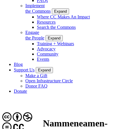
FAQs
Implement
the Commons
Expand
Where CC Makes An Impact
Resources
Search the Commons
Engage
the People
Expand
Training + Webinars
Advocacy
Community
Events
Blog
Support Us
Expand
Make a Gift
Open Infrastructure Circle
Donor FAQ
Donate
Nammeneamen-
CC