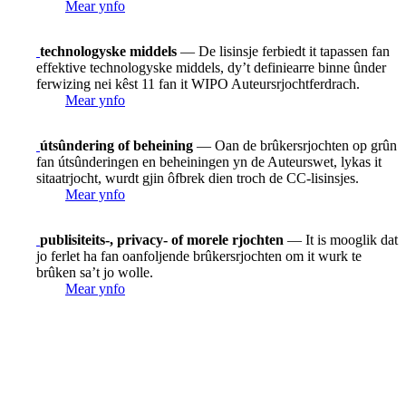
Mear ynfo
technologyske middels
— De lisinsje ferbiedt it tapassen fan
effektive technologyske middels, dy’t definiearre binne ûnder
ferwizing nei kêst 11 fan it WIPO Auteursrjochtferdrach.
Mear ynfo
útsûndering of beheining
— Oan de brûkersrjochten op grûn
fan útsûnderingen en beheiningen yn de Auteurswet, lykas it
sitaatrjocht, wurdt gjin ôfbrek dien troch de CC-lisinsjes.
Mear ynfo
publisiteits-, privacy- of morele rjochten
— It is mooglik dat
jo ferlet ha fan oanfoljende brûkersrjochten om it wurk te
brûken sa’t jo wolle.
Mear ynfo