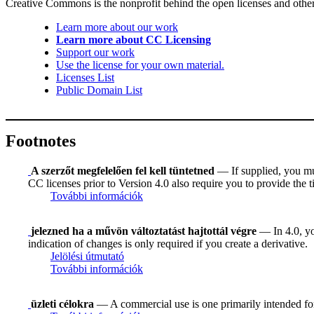
Creative Commons is the nonprofit behind the open licenses and other le
Learn more about our work
Learn more about CC Licensing
Support our work
Use the license for your own material.
Licenses List
Public Domain List
Footnotes
A szerzőt megfelelően fel kell tüntetned
— If supplied, you must
CC licenses prior to Version 4.0 also require you to provide the ti
További információk
jelezned ha a művön változtatást hajtottál végre
— In 4.0, you
indication of changes is only required if you create a derivative.
Jelölési útmutató
További információk
üzleti célokra
— A commercial use is one primarily intended f