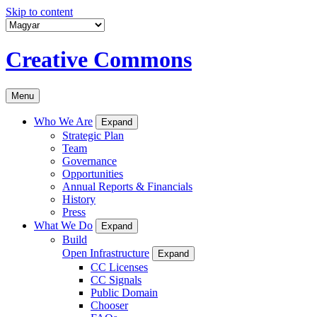
Skip to content
Creative Commons
Menu
Who We Are
Expand
Strategic Plan
Team
Governance
Opportunities
Annual Reports & Financials
History
Press
What We Do
Expand
Build
Open Infrastructure
Expand
CC Licenses
CC Signals
Public Domain
Chooser