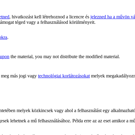
etned
, hivatkozást kell létrehoznod a licencre és
jelezned ha a művön vál
támogat téged vagy a felhasználásod körülményeit.
okra
.
 upon
the material, you may not distribute the modified material.
meg más jogi vagy
technológiai korlátozásokat
melyek megakadályoznán
kintetében melyek közkincsek vagy ahol a felhasználást egy alkalmazha
gesek lehetnek a mű felhasználásához. Példa erre az az eset amikor a m