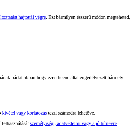
toztatást hajtottál végre
. Ezt bármilyen ésszerű módon megteheted,
ak bárkit abban hogy ezen licenc által engedélyezett bármely
tó
kivétel vagy korlátozás
teszi számodra lehetővé.
ű felhasználását
személyiségi, adatvédelmi vagy a jó hírnévre