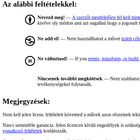
Az alábbi feltételekkel:
Nevezd meg!
—
A szerzőt megfelelően fel kell tünt
kivéve oly módon ami azt sugallná hogy a jogosult 
Ne add el!
— Nem használhatod a művet
üzleti cél
Ne változtasd!
— If you
remix, transform, or build
Nincsenek további megkötések
— Nem szabhatsz 
tevékenységeket folytassák.
Megjegyzések:
Nem kell jelen licenc feltételeit követned a művek azon részeinek te
Nincs semmiféle garancia. Jelen licencen kívüli engedélyek is szüksé
vonatkozó feltételek
korlátozzák.