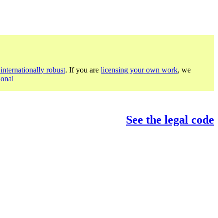
internationally robust
. If you are
licensing your own work
, we
ional
See the legal code