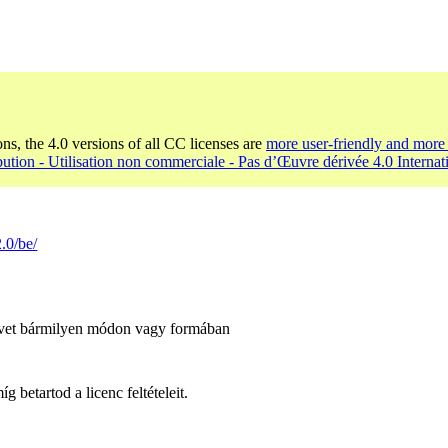
ons, the 4.0 versions of all CC licenses are
more user-friendly and more 
bution - Utilisation non commerciale - Pas d’Œuvre dérivée 4.0 Internat
.0/be/
űvet bármilyen módon vagy formában
 betartod a licenc feltételeit.