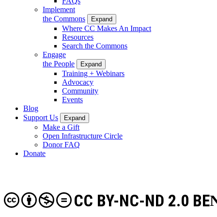
FAQs
Implement
the Commons
Expand
Where CC Makes An Impact
Resources
Search the Commons
Engage
the People
Expand
Training + Webinars
Advocacy
Community
Events
Blog
Support Us
Expand
Make a Gift
Open Infrastructure Circle
Donor FAQ
Donate
CC BY-NC-ND 2.0 BE
N