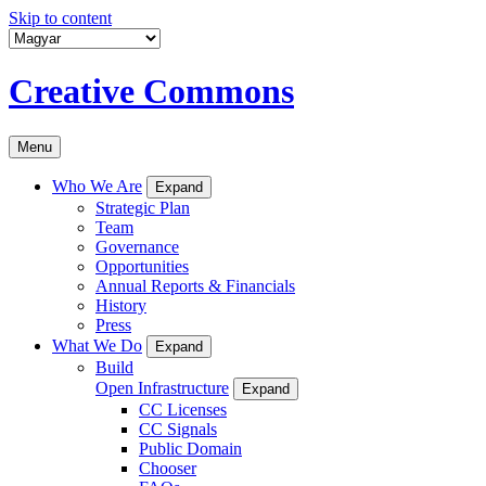
Skip to content
Creative Commons
Menu
Who We Are
Expand
Strategic Plan
Team
Governance
Opportunities
Annual Reports & Financials
History
Press
What We Do
Expand
Build
Open Infrastructure
Expand
CC Licenses
CC Signals
Public Domain
Chooser