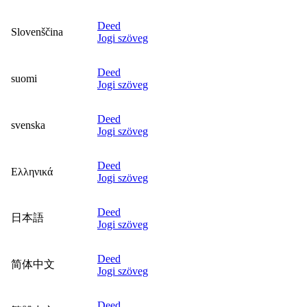
Deed
Slovenščina
Jogi szöveg
Deed
suomi
Jogi szöveg
Deed
svenska
Jogi szöveg
Deed
Ελληνικά
Jogi szöveg
Deed
日本語
Jogi szöveg
Deed
简体中文
Jogi szöveg
Deed