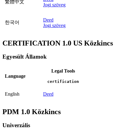
繁體中文
Jogi szöveg
Deed
한국어
Jogi szöveg
CERTIFICATION 1.0 US Közkincs
Egyesült Államok
Legal Tools
Language
certification
English
Deed
PDM 1.0 Közkincs
Univerzális