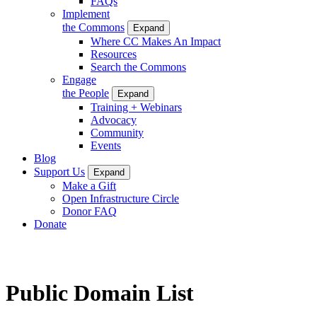
FAQs
Implement
the Commons
Expand
Where CC Makes An Impact
Resources
Search the Commons
Engage
the People
Expand
Training + Webinars
Advocacy
Community
Events
Blog
Support Us
Expand
Make a Gift
Open Infrastructure Circle
Donor FAQ
Donate
Public Domain List