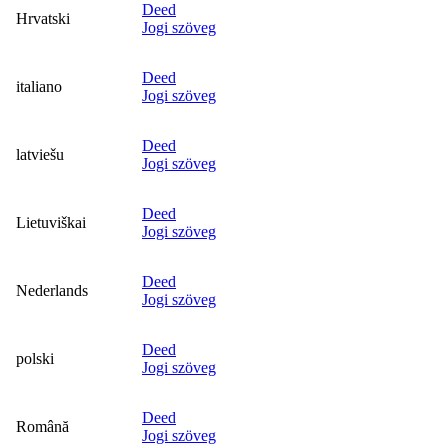
Deed
Hrvatski
Jogi szöveg
Deed
italiano
Jogi szöveg
Deed
latviešu
Jogi szöveg
Deed
Lietuviškai
Jogi szöveg
Deed
Nederlands
Jogi szöveg
Deed
polski
Jogi szöveg
Deed
Română
Jogi szöveg