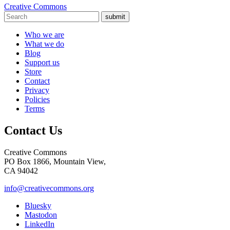
Creative Commons
submit
Who we are
What we do
Blog
Support us
Store
Contact
Privacy
Policies
Terms
Contact Us
Creative Commons
PO Box 1866, Mountain View,
CA 94042
info@creativecommons.org
Bluesky
Mastodon
LinkedIn