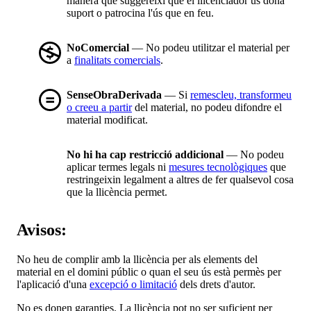
manera que suggereixi que el llicenciador us dóna
suport o patrocina l'ús que en feu.
NoComercial
— No podeu utilitzar el material per
a
finalitats comercials
.
SenseObraDerivada
— Si
remescleu, transformeu
o creeu a partir
del material, no podeu difondre el
material modificat.
No hi ha cap restricció addicional
— No podeu
aplicar termes legals ni
mesures tecnològiques
que
restringeixin legalment a altres de fer qualsevol cosa
que la llicència permet.
Avisos:
No heu de complir amb la llicència per als elements del
material en el domini públic o quan el seu ús està permès per
l'aplicació d'una
excepció o limitació
dels drets d'autor.
No es donen garanties. La llicència pot no ser suficient per