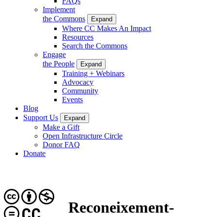
FAQs
Implement
the Commons
Expand
Where CC Makes An Impact
Resources
Search the Commons
Engage
the People
Expand
Training + Webinars
Advocacy
Community
Events
Blog
Support Us
Expand
Make a Gift
Open Infrastructure Circle
Donor FAQ
Donate
Reconeixement-
CC