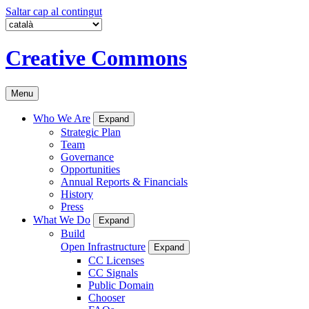
Saltar cap al contingut
Creative Commons
Menu
Who We Are
Expand
Strategic Plan
Team
Governance
Opportunities
Annual Reports & Financials
History
Press
What We Do
Expand
Build
Open Infrastructure
Expand
CC Licenses
CC Signals
Public Domain
Chooser