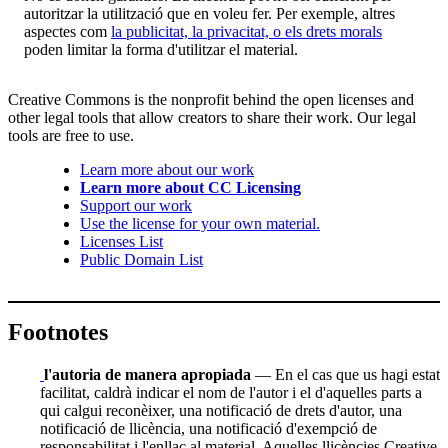
autoritzar la utilització que en voleu fer. Per exemple, altres
aspectes com
la publicitat, la privacitat, o els drets morals
poden limitar la forma d'utilitzar el material.
Creative Commons is the nonprofit behind the open licenses and
other legal tools that allow creators to share their work. Our legal
tools are free to use.
Learn more about our work
Learn more about CC Licensing
Support our work
Use the license for your own material.
Licenses List
Public Domain List
Footnotes
l'autoria de manera apropiada
— En el cas que us hagi estat
facilitat, caldrà indicar el nom de l'autor i el d'aquelles parts a
qui calgui reconèixer, una notificació de drets d'autor, una
notificació de llicència, una notificació d'exempció de
responsabilitat i l'enllaç al material. Aquelles llicències Creative