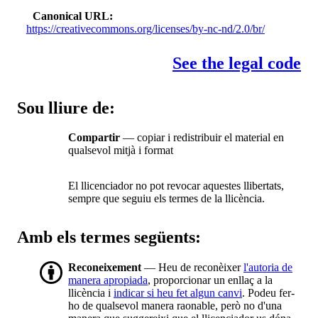
Canonical URL
https://creativecommons.org/licenses/by-nc-nd/2.0/br/
See the legal code
Sou lliure de:
Compartir
— copiar i redistribuir el material en
qualsevol mitjà i format
El llicenciador no pot revocar aquestes llibertats,
sempre que seguiu els termes de la llicència.
Amb els termes següents:
Reconeixement
— Heu de reconèixer
l'autoria de
manera apropiada
, proporcionar un enllaç a la
llicència i
indicar si heu fet algun canvi
. Podeu fer-
ho de qualsevol manera raonable, però no d'una