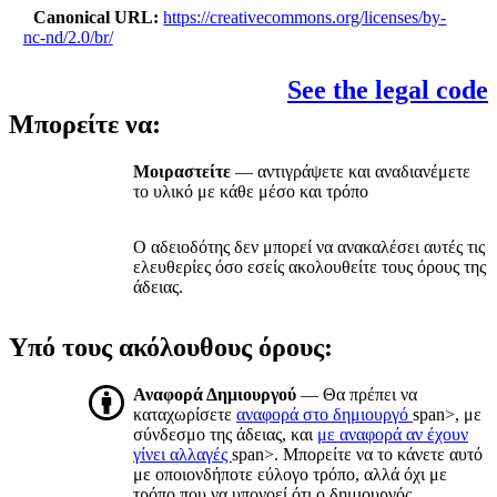
Canonical URL
https://creativecommons.org/licenses/by-
nc-nd/2.0/br/
See the legal code
Μπορείτε να:
Μοιραστείτε
— αντιγράψετε και αναδιανέμετε
το υλικό με κάθε μέσο και τρόπο
Ο αδειοδότης δεν μπορεί να ανακαλέσει αυτές τις
ελευθερίες όσο εσείς ακολουθείτε τους όρους της
άδειας.
Υπό τους ακόλουθους όρους:
Αναφορά Δημιουργού
— Θα πρέπει να
καταχωρίσετε
αναφορά στο δημιουργό
span>, με
σύνδεσμο της άδειας, και
με αναφορά αν έχουν
γίνει αλλαγές
span>. Μπορείτε να το κάνετε αυτό
με οποιονδήποτε εύλογο τρόπο, αλλά όχι με
τρόπο που να υπονοεί ότι ο δημιουργός