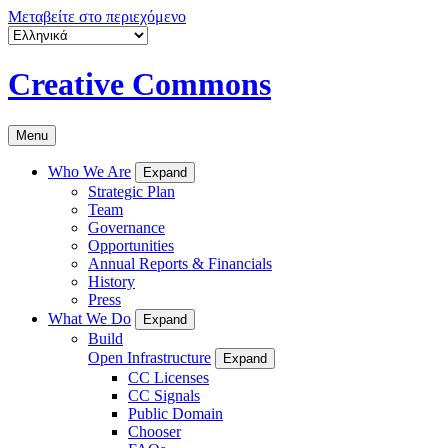
Μεταβείτε στο περιεχόμενο
Creative Commons
Menu
Who We Are
Expand
Strategic Plan
Team
Governance
Opportunities
Annual Reports & Financials
History
Press
What We Do
Expand
Build
Open Infrastructure
Expand
CC Licenses
CC Signals
Public Domain
Chooser