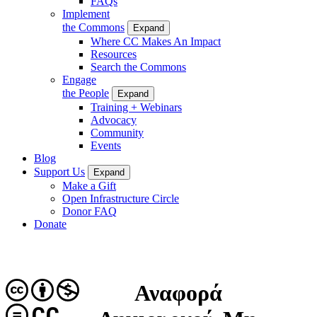
FAQs
Implement
the Commons
Expand
Where CC Makes An Impact
Resources
Search the Commons
Engage
the People
Expand
Training + Webinars
Advocacy
Community
Events
Blog
Support Us
Expand
Make a Gift
Open Infrastructure Circle
Donor FAQ
Donate
Αναφορά
CC