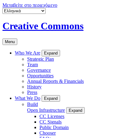
Μεταβείτε στο περιεχόμενο
Creative Commons
Menu
Who We Are
Expand
Strategic Plan
Team
Governance
Opportunities
Annual Reports & Financials
History
Press
What We Do
Expand
Build
Open Infrastructure
Expand
CC Licenses
CC Signals
Public Domain
Chooser