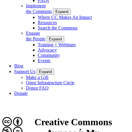
FAQs
Implement
the Commons
Expand
Where CC Makes An Impact
Resources
Search the Commons
Engage
the People
Expand
Training + Webinars
Advocacy
Community
Events
Blog
Support Us
Expand
Make a Gift
Open Infrastructure Circle
Donor FAQ
Donate
Creative Commons