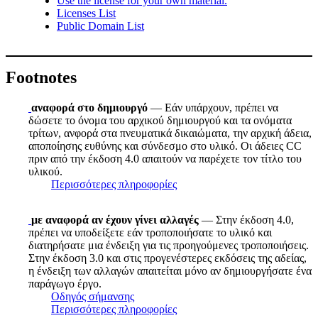
Use the license for your own material.
Licenses List
Public Domain List
Footnotes
αναφορά στο δημιουργό
— Εάν υπάρχουν, πρέπει να
δώσετε το όνομα του αρχικού δημιουργού και τα ονόματα
τρίτων, ανφορά στα πνευματικά δικαιώματα, την αρχική άδεια,
αποποίησης ευθύνης και σύνδεσμο στο υλικό. Οι άδειες CC
πριν από την έκδοση 4.0 απαιτούν να παρέχετε τον τίτλο του
υλικού.
Περισσότερες πληροφορίες
με αναφορά αν έχουν γίνει αλλαγές
— Στην έκδοση 4.0,
πρέπει να υποδείξετε εάν τροποποιήσατε το υλικό και
διατηρήσατε μια ένδειξη για τις προηγούμενες τροποποιήσεις.
Στην έκδοση 3.0 και στις προγενέστερες εκδόσεις της αδείας,
η ένδειξη των αλλαγών απαιτείται μόνο αν δημιουργήσατε ένα
παράγωγο έργο.
Οδηγός σήμανσης
Περισσότερες πληροφορίες